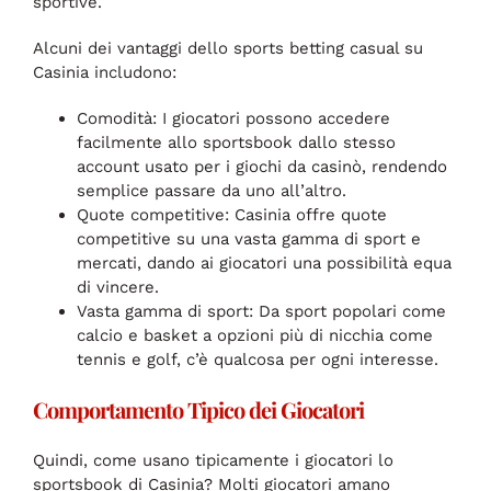
sportive.
Alcuni dei vantaggi dello sports betting casual su
Casinia includono:
Comodità: I giocatori possono accedere
facilmente allo sportsbook dallo stesso
account usato per i giochi da casinò, rendendo
semplice passare da uno all’altro.
Quote competitive: Casinia offre quote
competitive su una vasta gamma di sport e
mercati, dando ai giocatori una possibilità equa
di vincere.
Vasta gamma di sport: Da sport popolari come
calcio e basket a opzioni più di nicchia come
tennis e golf, c’è qualcosa per ogni interesse.
Comportamento Tipico dei Giocatori
Quindi, come usano tipicamente i giocatori lo
sportsbook di Casinia? Molti giocatori amano