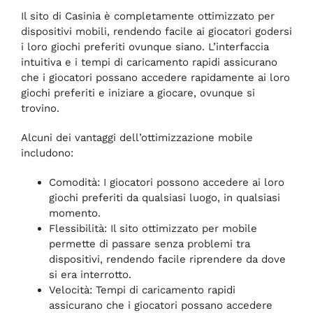
Il sito di Casinia è completamente ottimizzato per
dispositivi mobili, rendendo facile ai giocatori godersi
i loro giochi preferiti ovunque siano. L’interfaccia
intuitiva e i tempi di caricamento rapidi assicurano
che i giocatori possano accedere rapidamente ai loro
giochi preferiti e iniziare a giocare, ovunque si
trovino.
Alcuni dei vantaggi dell’ottimizzazione mobile
includono:
Comodità: I giocatori possono accedere ai loro
giochi preferiti da qualsiasi luogo, in qualsiasi
momento.
Flessibilità: Il sito ottimizzato per mobile
permette di passare senza problemi tra
dispositivi, rendendo facile riprendere da dove
si era interrotto.
Velocità: Tempi di caricamento rapidi
assicurano che i giocatori possano accedere