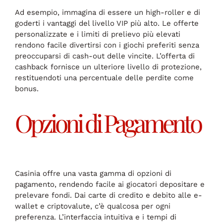
Ad esempio, immagina di essere un high-roller e di
goderti i vantaggi del livello VIP più alto. Le offerte
personalizzate e i limiti di prelievo più elevati
rendono facile divertirsi con i giochi preferiti senza
preoccuparsi di cash-out delle vincite. L’offerta di
cashback fornisce un ulteriore livello di protezione,
restituendoti una percentuale delle perdite come
bonus.
Opzioni di Pagamento
Casinia offre una vasta gamma di opzioni di
pagamento, rendendo facile ai giocatori depositare e
prelevare fondi. Dai carte di credito e debito alle e-
wallet e criptovalute, c’è qualcosa per ogni
preferenza. L’interfaccia intuitiva e i tempi di