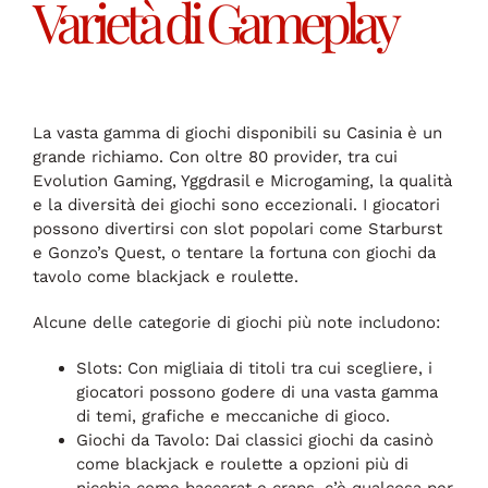
Varietà di Gameplay
La vasta gamma di giochi disponibili su Casinia è un
grande richiamo. Con oltre 80 provider, tra cui
Evolution Gaming, Yggdrasil e Microgaming, la qualità
e la diversità dei giochi sono eccezionali. I giocatori
possono divertirsi con slot popolari come Starburst
e Gonzo’s Quest, o tentare la fortuna con giochi da
tavolo come blackjack e roulette.
Alcune delle categorie di giochi più note includono:
Slots: Con migliaia di titoli tra cui scegliere, i
giocatori possono godere di una vasta gamma
di temi, grafiche e meccaniche di gioco.
Giochi da Tavolo: Dai classici giochi da casinò
come blackjack e roulette a opzioni più di
nicchia come baccarat e craps, c’è qualcosa per