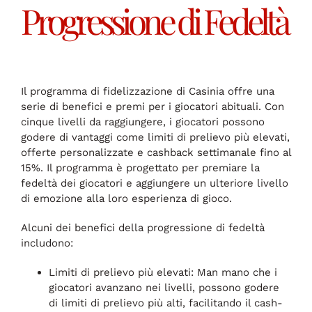
Progressione di Fedeltà
Il programma di fidelizzazione di Casinia offre una
serie di benefici e premi per i giocatori abituali. Con
cinque livelli da raggiungere, i giocatori possono
godere di vantaggi come limiti di prelievo più elevati,
offerte personalizzate e cashback settimanale fino al
15%. Il programma è progettato per premiare la
fedeltà dei giocatori e aggiungere un ulteriore livello
di emozione alla loro esperienza di gioco.
Alcuni dei benefici della progressione di fedeltà
includono:
Limiti di prelievo più elevati: Man mano che i
giocatori avanzano nei livelli, possono godere
di limiti di prelievo più alti, facilitando il cash-