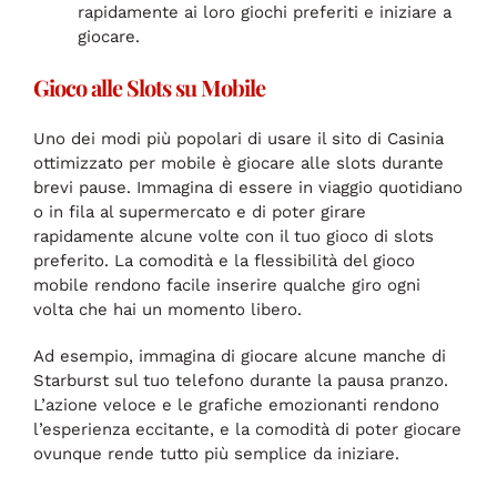
rapidamente ai loro giochi preferiti e iniziare a
giocare.
Gioco alle Slots su Mobile
Uno dei modi più popolari di usare il sito di Casinia
ottimizzato per mobile è giocare alle slots durante
brevi pause. Immagina di essere in viaggio quotidiano
o in fila al supermercato e di poter girare
rapidamente alcune volte con il tuo gioco di slots
preferito. La comodità e la flessibilità del gioco
mobile rendono facile inserire qualche giro ogni
volta che hai un momento libero.
Ad esempio, immagina di giocare alcune manche di
Starburst sul tuo telefono durante la pausa pranzo.
L’azione veloce e le grafiche emozionanti rendono
l’esperienza eccitante, e la comodità di poter giocare
ovunque rende tutto più semplice da iniziare.