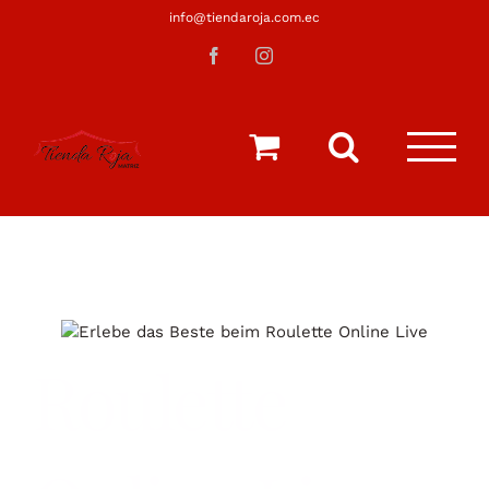
Saltar
info@tiendaroja.com.ec
al
Facebook
Instagram
contenido
Roulette