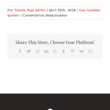
Por
Tienda Roja admin
|
abril 25th, 2026
|
live-roulette-
en
spielen
|
Comentarios desactivados
Erlebe
das
Beste
beim
Roulette
Share This Story, Choose Your Platform!
Online
Facebook
Twitter
Reddit
LinkedIn
WhatsApp
Tumblr
Pinterest
Vk
Correo
Live
electrónico