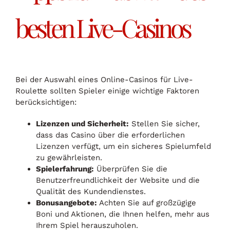
besten Live-Casinos
Bei der Auswahl eines Online-Casinos für Live-
Roulette sollten Spieler einige wichtige Faktoren
berücksichtigen:
Lizenzen und Sicherheit:
Stellen Sie sicher,
dass das Casino über die erforderlichen
Lizenzen verfügt, um ein sicheres Spielumfeld
zu gewährleisten.
Spielerfahrung:
Überprüfen Sie die
Benutzerfreundlichkeit der Website und die
Qualität des Kundendienstes.
Bonusangebote:
Achten Sie auf großzügige
Boni und Aktionen, die Ihnen helfen, mehr aus
Ihrem Spiel herauszuholen.