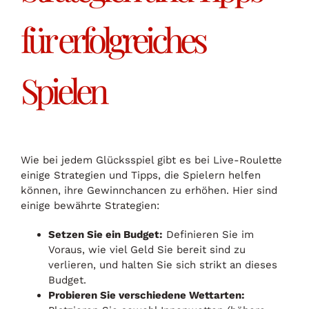
für erfolgreiches
Spielen
Wie bei jedem Glücksspiel gibt es bei Live-Roulette
einige Strategien und Tipps, die Spielern helfen
können, ihre Gewinnchancen zu erhöhen. Hier sind
einige bewährte Strategien:
Setzen Sie ein Budget:
Definieren Sie im
Voraus, wie viel Geld Sie bereit sind zu
verlieren, und halten Sie sich strikt an dieses
Budget.
Probieren Sie verschiedene Wettarten: