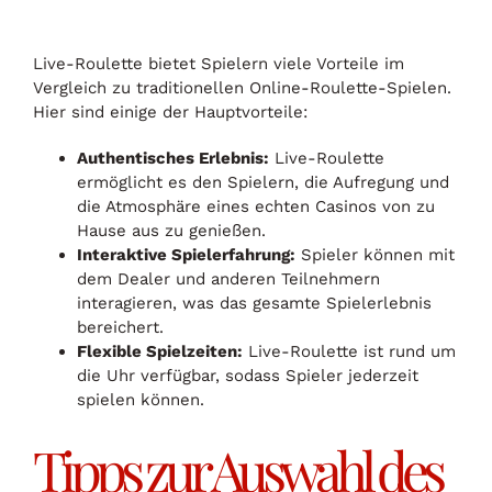
Live-Roulette bietet Spielern viele Vorteile im
Vergleich zu traditionellen Online-Roulette-Spielen.
Hier sind einige der Hauptvorteile:
Authentisches Erlebnis:
Live-Roulette
ermöglicht es den Spielern, die Aufregung und
die Atmosphäre eines echten Casinos von zu
Hause aus zu genießen.
Interaktive Spielerfahrung:
Spieler können mit
dem Dealer und anderen Teilnehmern
interagieren, was das gesamte Spielerlebnis
bereichert.
Flexible Spielzeiten:
Live-Roulette ist rund um
die Uhr verfügbar, sodass Spieler jederzeit
spielen können.
Tipps zur Auswahl des