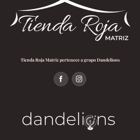
Tienda Roja Matriz pertenece a grupo Dandelions