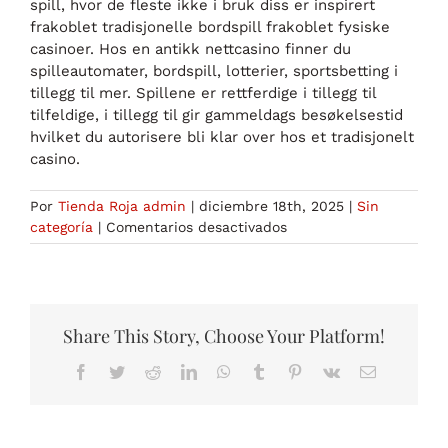
spill, hvor de fleste ikke i bruk diss er inspirert
frakoblet tradisjonelle bordspill frakoblet fysiske
casinoer. Hos en antikk nettcasino finner du
spilleautomater, bordspill, lotterier, sportsbetting i
tillegg til mer. Spillene er rettferdige i tillegg til
tilfeldige, i tillegg til gir gammeldags besøkelsestid
hvilket du autorisere bli klar over hos et tradisjonelt
casino.
Por
Tienda Roja admin
|
diciembre 18th, 2025
|
Sin
en
categoría
|
Comentarios desactivados
EggOMatic
online
slots
Five
reels
Share This Story, Choose Your Platform!
and
Facebook
Twitter
Reddit
LinkedIn
WhatsApp
Tumblr
Pinterest
Vk
Correo
Xon
electrónico
bet
pålogging
for