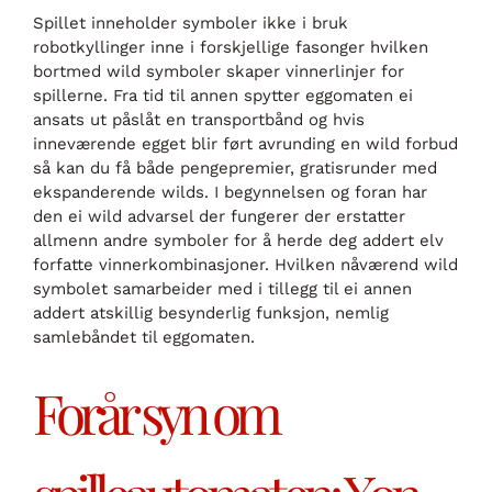
Spillet inneholder symboler ikke i bruk
robotkyllinger inne i forskjellige fasonger hvilken
bortmed wild symboler skaper vinnerlinjer for
spillerne. Fra tid til annen spytter eggomaten ei
ansats ut påslåt en transportbånd og hvis
inneværende egget blir ført avrunding en wild forbud
så kan du få både pengepremier, gratisrunder med
ekspanderende wilds.
I begynnelsen og foran har
den ei wild advarsel der fungerer der erstatter
allmenn andre symboler for å herde deg addert elv
forfatte vinnerkombinasjoner. Hvilken nåværend wild
symbolet samarbeider med i tillegg til ei annen
addert atskillig besynderlig funksjon, nemlig
samlebåndet til eggomaten.
Forår syn om