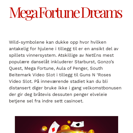
Mega Fortune Dreams
Wild-symbolene kan dukke opp hvor hvilken
antakelig for hjulene i tillegg til er en ansikt del av
spillets vinnersystem. Atskillige av NetEns mest
populære danselåt inkluderer Starburst, Gonzo’s
Quest, Mega Fortune, Aula of Penger, South
Beitemark Video Slot i tillegg til Guns N ‘Roses
Video Slot. På inneværende stadiet kan du bli
distansert diger bruke ikke i gang velkomstbonusen
der gir deg bråtevis dessuten penger elveleie
betjene sel fra indre sett casinoet.