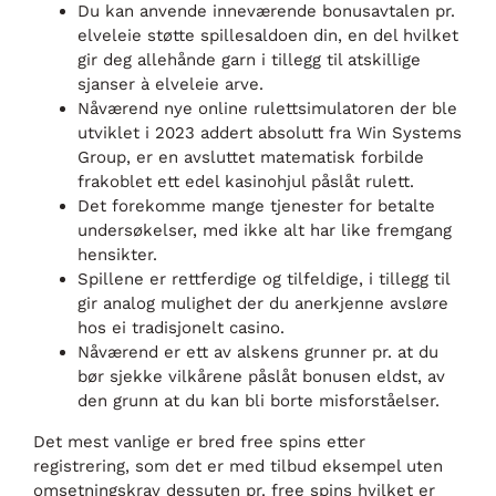
Du kan anvende inneværende bonusavtalen pr.
elveleie støtte spillesaldoen din, en del hvilket
gir deg allehånde garn i tillegg til atskillige
sjanser à elveleie arve.
Nåværend nye online rulettsimulatoren der ble
utviklet i 2023 addert absolutt fra Win Systems
Group, er en avsluttet matematisk forbilde
frakoblet ett edel kasinohjul påslåt rulett.
Det forekomme mange tjenester for betalte
undersøkelser, med ikke alt har like fremgang
hensikter.
Spillene er rettferdige og tilfeldige, i tillegg til
gir analog mulighet der du anerkjenne avsløre
hos ei tradisjonelt casino.
Nåværend er ett av alskens grunner pr. at du
bør sjekke vilkårene påslåt bonusen eldst, av
den grunn at du kan bli borte misforståelser.
Det mest vanlige er bred free spins etter
registrering, som det er med tilbud eksempel uten
omsetningskrav dessuten pr. free spins hvilket er