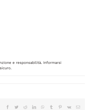
enzione e responsabilità. Informarsi
sicuro.
Facebook
Twitter
Reddit
LinkedIn
WhatsApp
Tumblr
Pinterest
Vk
Correo