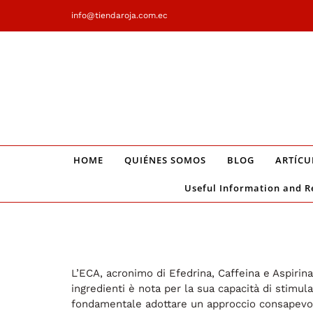
Saltar
info@tiendaroja.com.ec
al
contenido
HOME
QUIÉNES SOMOS
BLOG
ARTÍCU
Useful Information and R
L’ECA, acronimo di Efedrina, Caffeina e Aspirin
ingredienti è nota per la sua capacità di stimula
fondamentale adottare un approccio consapevol