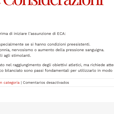
ima di iniziare l’assunzione di ECA:
specialmente se si hanno condizioni preesistenti.
insonnia, nervosismo o aumento della pressione sanguigna.
i agli stimolanti.
to nel raggiungimento degli obiettivi atletici, ma richiede att
bilanciato sono passi fondamentali per utilizzarlo in modo 
en
in categoría
|
Comentarios desactivados
ECA
Schema
Posologico:
Guida
all’Utilizzo