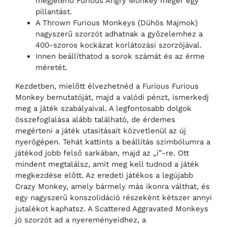
megjelenő Furious Angry Monkey megér egy
pillantást.
A Thrown Furious Monkeys (Dühös Majmok)
nagyszerű szorzót adhatnak a győzelemhez a
400-szoros kockázat korlátozási szorzójával.
Innen beállíthatod a sorok számát és az érme
méretét.
Kezdetben, mielőtt élvezhetnéd a Furious Furious
Monkey bemutatóját, majd a valódi pénzt, ismerkedj
meg a játék szabályaival. A legfontosabb dolgok
összefoglalása alább található, de érdemes
megérteni a játék utasításait közvetlenül az új
nyerőgépen. Tehát kattints a beállítás szimbólumra a
játékod jobb felső sarkában, majd az „i”-re. Ott
mindent megtalálsz, amit meg kell tudnod a játék
megkezdése előtt. Az eredeti játékos a legújabb
Crazy Monkey, amely bármely más ikonra válthat, és
egy nagyszerű konszolidáció részeként kétszer annyi
jutalékot kaphatsz. A Scattered Aggravated Monkeys
jó szorzót ad a nyereményeidhez, a