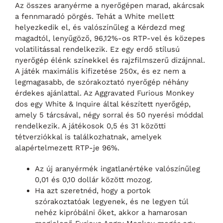
Az összes aranyérme a nyerőgépen marad, akárcsak
a fennmaradó pörgés. Tehát a White mellett
helyezkedik el, és valószínűleg a Kérdezd meg
magadtól, lenyűgöző, 96,12%-os RTP-vel és közepes
volatilitással rendelkezik. Ez egy erdő stílusú
nyerőgép élénk színekkel és rajzfilmszerű dizájnnal.
A játék maximális kifizetése 250x, és ez nem a
legmagasabb, de szórakoztató nyerőgép néhány
érdekes ajánlattal. Az Aggravated Furious Monkey
dos egy White & Inquire által készített nyerőgép,
amely 5 tárcsával, négy sorral és 50 nyerési móddal
rendelkezik. A játékosok 0,5 és 31 közötti
tétverziókkal is találkozhatnak, amelyek
alapértelmezett RTP-je 96%.
Az új aranyérmék ingatlanértéke valószínűleg
0,01 és 0,10 dollár között mozog.
Ha azt szeretnéd, hogy a portok
szórakoztatóak legyenek, és ne legyen túl
nehéz kipróbálni őket, akkor a hamarosan