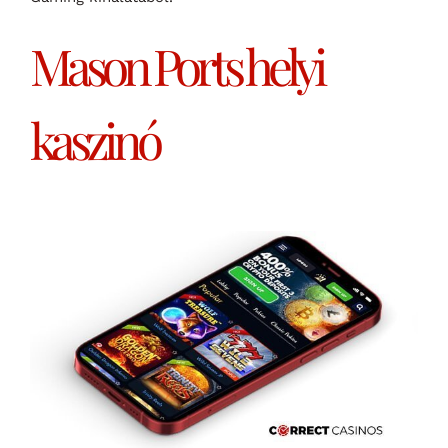
Mason Ports helyi
kaszinó