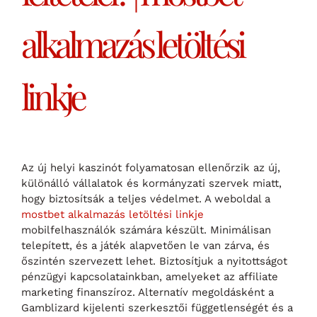
alkalmazás letöltési
linkje
Az új helyi kaszinót folyamatosan ellenőrzik az új,
különálló vállalatok és kormányzati szervek miatt,
hogy biztosítsák a teljes védelmet. A weboldal a
mostbet alkalmazás letöltési linkje
mobilfelhasználók számára készült. Minimálisan
telepített, és a játék alapvetően le van zárva, és
őszintén szervezett lehet. Biztosítjuk a nyitottságot
pénzügyi kapcsolatainkban, amelyeket az affiliate
marketing finanszíroz. Alternatív megoldásként a
Gamblizard kijelenti szerkesztői függetlenségét és a