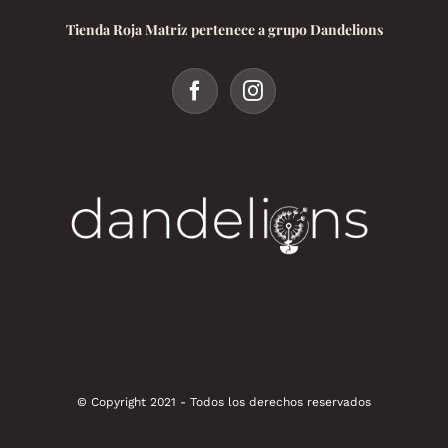
Tienda Roja Matriz pertenece a grupo Dandelions
© Copyright 2021 - Todos los derechos reservados