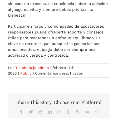
sin caer en excesos. La conciencia sobre la adicción
al juego es vital y siempre debes priorizar tu
bienestar.
Participar en foros y comunidades de apostadores
responsables puede ofrecerte soporte y consejos
útiles para mantener un enfoque equilibrado. La
clave es recordar que, aunque las ganancias son
emocionantes, el juego debe ser siempre una
actividad divertida y controlada.
Por
Tienda Roja admin
|
febrero 17th,
en
2026
|
Public
|
Comentarios desactivados
Domina
el
juego
técnicas
avanzadas
Share This Story, Choose Your Platform!
para
Facebook
Twitter
Reddit
LinkedIn
WhatsApp
Tumblr
Pinterest
Vk
Correo
mejorar
electrónico
tus