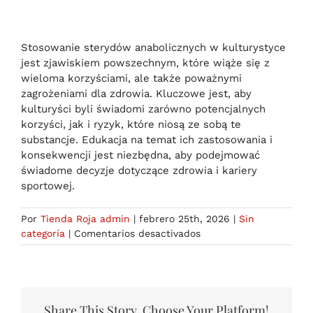
Stosowanie sterydów anabolicznych w kulturystyce
jest zjawiskiem powszechnym, które wiąże się z
wieloma korzyściami, ale także poważnymi
zagrożeniami dla zdrowia. Kluczowe jest, aby
kulturyści byli świadomi zarówno potencjalnych
korzyści, jak i ryzyk, które niosą ze sobą te
substancje. Edukacja na temat ich zastosowania i
konsekwencji jest niezbędna, aby podejmować
świadome decyzje dotyczące zdrowia i kariery
sportowej.
Por
Tienda Roja admin
|
febrero 25th, 2026
|
Sin
en
categoría
|
Comentarios desactivados
Dlaczego
profesjonalni
kulturyści
wybierają
sterydy?
Share This Story, Choose Your Platform!