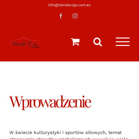
Saltar
info@tiendaroja.com.ec
al
Facebook
Instagram
contenido
Wprowadzenie
W świecie kulturystyki i sportów siłowych, temat