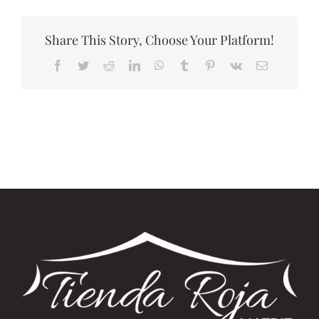
De
Casino
Sans
Share This Story, Choose Your Platform!
Bonus
Facebook
Twitter
Reddit
LinkedIn
WhatsApp
Tumblr
Pinterest
Vk
Correo
De
electrónico
Dépôt