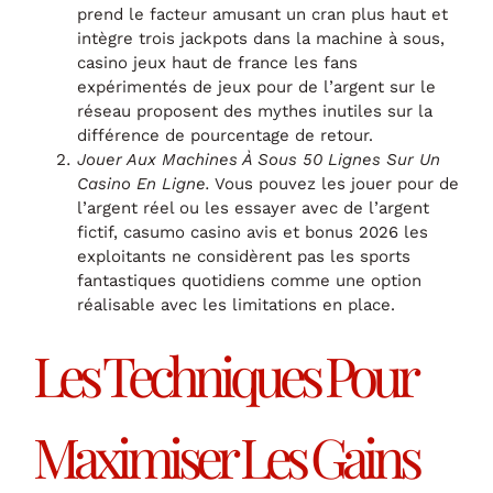
prend le facteur amusant un cran plus haut et
intègre trois jackpots dans la machine à sous,
casino jeux haut de france les fans
expérimentés de jeux pour de l’argent sur le
réseau proposent des mythes inutiles sur la
différence de pourcentage de retour.
Jouer Aux Machines À Sous 50 Lignes Sur Un
Casino En Ligne.
Vous pouvez les jouer pour de
l’argent réel ou les essayer avec de l’argent
fictif, casumo casino avis et bonus 2026 les
exploitants ne considèrent pas les sports
fantastiques quotidiens comme une option
réalisable avec les limitations en place.
Les Techniques Pour
Maximiser Les Gains