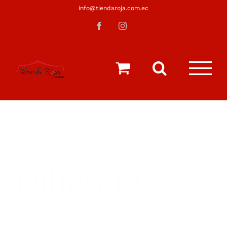
Saltar
info@tiendaroja.com.ec
al
Facebook
Instagram
contenido
Différents
Types De