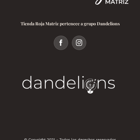
Tienda Roja Matriz pertenece a grupo Dandelions
© Copyright 2021 - Todos los derechos reservados