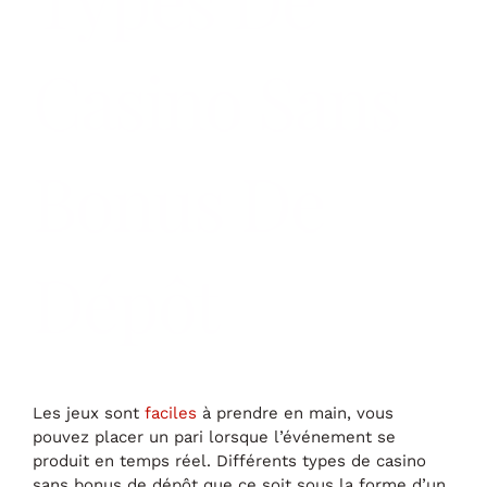
Casino Sans
Bonus De
Dépôt
Les jeux sont
faciles
à prendre en main, vous
pouvez placer un pari lorsque l’événement se
produit en temps réel. Différents types de casino
sans bonus de dépôt que ce soit sous la forme d’un