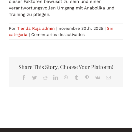
dieser Faktoren bewusst zu sein und einen
verantwortungsvollen Umgang mit Anabolika und
Training zu pflegen.
Por
Tienda Roja admin
|
noviembre 30th, 2025
|
Sin
en
categoría
|
Comentarios desactivados
Die
Rolle
von
Genetik
im
Share This Story, Choose Your Platform!
Zusammenhang
Facebook
Twitter
Reddit
LinkedIn
WhatsApp
Tumblr
Pinterest
Vk
Correo
mit
electrónico
Muskelzuwachs
unter
Anabolika