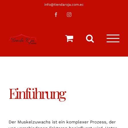
Saltar
info@tiendaroja.com.ec
al
Facebook
Instagram
contenido
Einführung
Der Muskelzuwachs ist ein komplexer Prozess, der