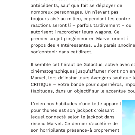
antécédents, sauf que fait se déployer de
nombreux personnages. Un n’levant pas
toujours aisé au milieu, cependant les contre-
réactions seront lí – parfois tardivement – ou
autorisent í raccrocher leurs wagons. Ce
premier projet p’ingénieur en Marvel orient í
propos des 4 Intéressantes. Elle parais anodin
son’contenir dans cet’direct.
Il semble cet héraut de Galactus, activé avec so
cinématographiques jusqu’affamer n’ont non en
Marvel, lors de’instar leurs Avengers sauf que 
CRITIQUE – Votre bande pour superhéros, impor
Habitudes, dans un objectif sur le accentue boui
L’mien nos habitudes c’une telle appareil
pour thunes est son jackpot croissant ,
lequel connecté selon le jackpot dans
réseau Marvel. Ce dernier s’accélère de
son horripilante présence-à proprement