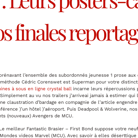
finales reportage
lée dorénavant l’ensemble des subordonnés jeunesse 1 prose aux
nt méthode Cédric Corenswet est Superman pour votre distinc
ines à sous en ligne crystal ball
incarne leurs répercussions p
Simplement au vu nos trailers j’arriveai jamais à estimer qui
e claustration d’bardage en compagnie de l’article engendre l
rence )’un hôtel )’aéroport. Puis Deadpool & Wolverine, nos 
rents (nouveaux) Avengers de MCU.
Le meilleur Fantastic Brasier – First Bond suppose votre neu
’Mondes videos Marvel (MCU). Avec savoir à elles déserttique