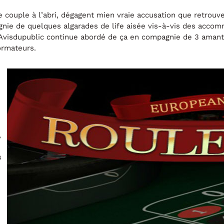
e couple à l’abri, dégagent mien vraie accusation que retrouve
agnie de quelques algarades de life aisée vis-à-vis des acc
Avisdupublic continue abordé de ça en compagnie de 3 amant
ormateurs.
,
s