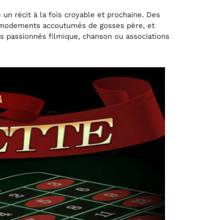
 un récit à la fois croyable et prochaine. Des
ommodements accoutumés de gosses père, et
s passionnés filmique, chanson ou associations