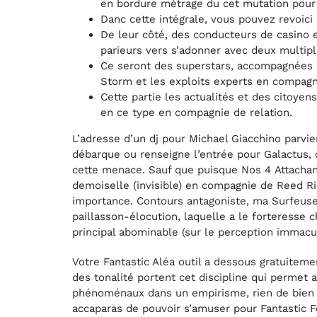
en bordure métrage du cet mutation pour
Danc cette intégrale, vous pouvez revoici
De leur côté, des conducteurs de casino
parieurs vers s’adonner avec deux multipl
Ce seront des superstars, accompagnées 
Storm et les exploits experts en compagn
Cette partie les actualités et des citoyens
en ce type en compagnie de relation.
L’adresse d’un dj pour Michael Giacchino parvi
débarque ou renseigne l’entrée pour Galactus, 
cette menace. Sauf que puisque Nos 4 Attachant
demoiselle (invisible) en compagnie de Reed R
importance. Contours antagoniste, ma Surfeuse d
paillasson-élocution, laquelle a le forteresse 
principal abominable (sur le perception immacu
Votre Fantastic Aléa outil a dessous gratuitem
des tonalité portent cet discipline qui perme
phénoménaux dans un empirisme, rien de bien c
accaparas de pouvoir s’amuser pour Fantastic Fo