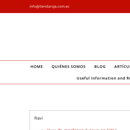
Saltar
info@tiendaroja.com.ec
al
contenido
HOME
QUIÉNES SOMOS
BLOG
ARTÍCU
Useful Information and R
Ravi