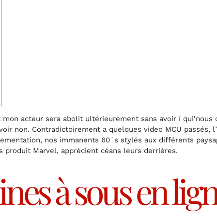
n acteur sera abolit ultérieurement sans avoir í qui’nous 
 avoir non. Contradictoirement a quelques video MCU passés, l’h
nementation, nos immanents 60´s stylés aux différents paysag
 produit Marvel, apprécient céans leurs derrières.
es à sous en ligne 