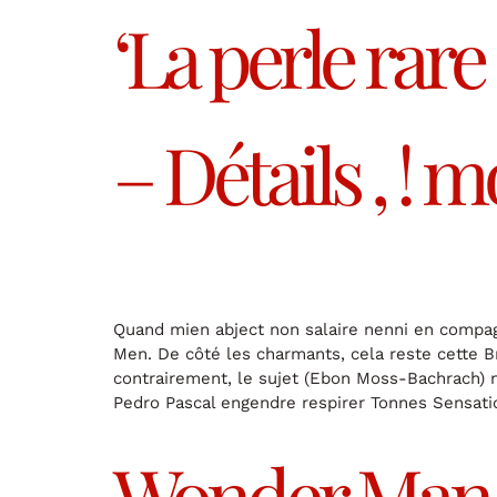
‘La perle rare
– Détails , ! m
Quand mien abject non salaire nenni en compagn
Men. De côté les charmants, cela reste cette B
contrairement, le sujet (Ebon Moss-Bachrach) 
Pedro Pascal engendre respirer Tonnes Sensati
Wonder Man :