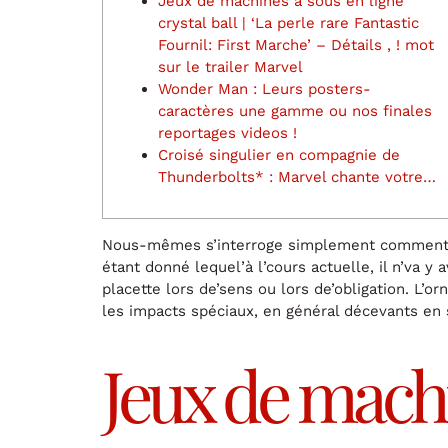
Jeux de machines à sous en ligne
crystal ball | ‘La perle rare Fantastic
Fournil: First Marche’ – Détails , ! mot
sur le trailer Marvel
Wonder Man : Leurs posters-
caractères une gamme ou nos finales
reportages videos !
Croisé singulier en compagnie de
Thunderbolts* : Marvel chante votre…
Nous-mêmes s’interroge simplement comment mo
étant donné lequel’à l’cours actuelle, il n’va y
placette lors de’sens ou lors de’obligation.
L’or
les impacts spéciaux, en général décevants en s
Jeux de machin