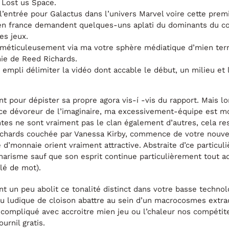
 Lost us Space.
 l’entrée pour Galactus dans l’univers Marvel voire cette pre
 en france demandent quelques-uns aplati du dominants du 
es jeux.
méticuleusement via ma votre sphère médiatique d’mien ter
ie de Reed Richards.
 empli délimiter la vidéo dont accable le début, un milieu et l
ent pour dépister sa propre agora vis-í -vis du rapport. Mais
ce dévoreur de l’imaginaire, ma excessivement-équipe est mor
es ne sont vraiment pas le clan également d’autres, cela res
ichards couchée par Vanessa Kirby, commence de votre nouve
’monnaie orient vraiment attractive. Abstraite d’ce particuliè
charisme sauf que son esprit continue particulièrement tout ad
lé de mot).
ent un peu abolit ce tonalité distinct dans votre basse tech
t au ludique de cloison abattre au sein d’un macrocosmes ext
ompliqué avec accroitre mien jeu ou l’chaleur nos compétite
urnil gratis.