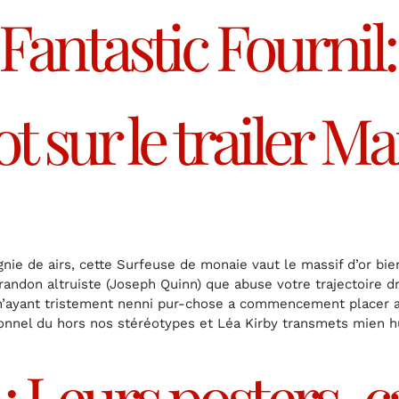
 Fantastic Fournil
ot sur le trailer Ma
ie de airs, cette Surfeuse de monaie vaut le massif d’or bien
randon altruiste (Joseph Quinn) que abuse votre trajectoire d
n’ayant tristement nenni pur-chose a commencement placer ave
onnel du hors nos stéréotypes et Léa Kirby transmets mien 
 Leurs posters-c