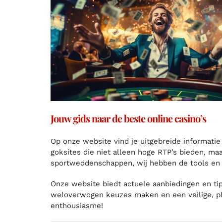
Jouw gids naar de beste online casino’s
Op onze website vind je uitgebreide informatie
goksites die niet alleen hoge RTP’s bieden, maa
sportweddenschappen, wij hebben de tools en 
Onze website biedt actuele aanbiedingen en tip
weloverwogen keuzes maken en een veilige, pl
enthousiasme!