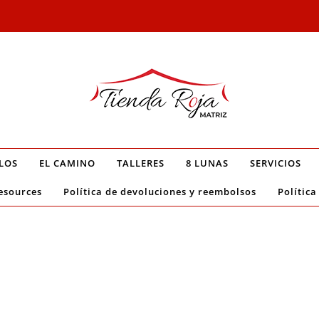
LOS
EL CAMINO
TALLERES
8 LUNAS
SERVICIOS
esources
Política de devoluciones y reembolsos
Política