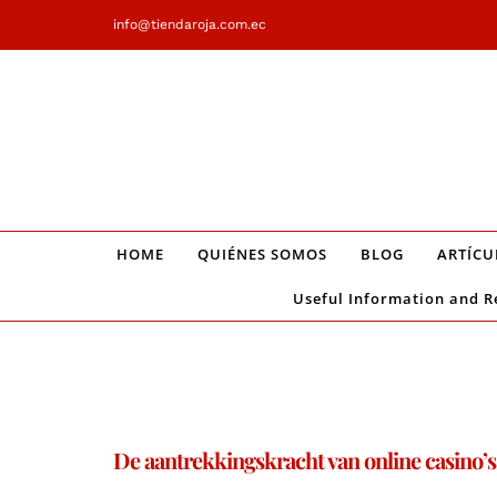
Saltar
info@tiendaroja.com.ec
al
contenido
HOME
QUIÉNES SOMOS
BLOG
ARTÍCU
Useful Information and R
De aantrekkingskracht van online casino’s