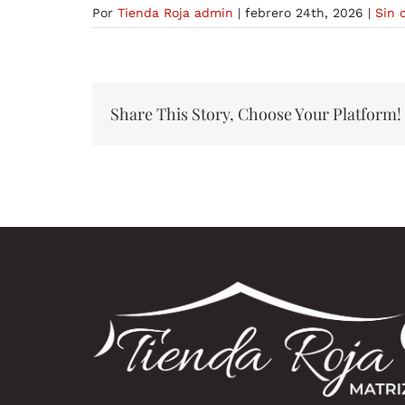
Por
Tienda Roja admin
|
febrero 24th, 2026
|
Sin 
Share This Story, Choose Your Platform!