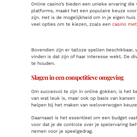
Online casino’s bieden een unieke ervaring die
platforms, maakt het een populaire keuze voor
zijn. Het is de mogelijkheid om in je eigen hui
veel opties om te kiezen, zoals een
casino met
Bovendien zijn er talloze spellen beschikbaar, 
vinden is dat zijn of haar interesse wekt. De di
te houden.
Slagen in een competitieve omgeving
Om succesvol te zijn in online gokken, is het b
van wat leuk is, maar ook op basis van kansen 
helpen bij het maken van weloverwogen keuzes
Daarnaast is het essentieel om een budget vast
voor dat je de controle over je spelervaring b
nemen voor je speelgedrag.