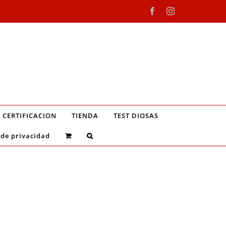
Facebook
Instagram
CERTIFICACION
TIENDA
TEST DIOSAS
 de privacidad