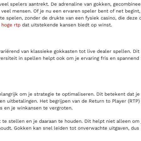
 veel spelers aantrekt. De adrenaline van gokken, gecombinee
 veel mensen. Of je nu een ervaren speler bent of net begint
s te spelen, zonder de drukte van een fysiek casino, die deze 
 hoge rtp
dat uitstekende kansen biedt op winst.
variërend van klassieke gokkasten tot live dealer spellen. Dit
versiteit in spellen helpt ook om je ervaring fris en spannend
elangrijk om je strategie te optimaliseren. Dit betekent dat je
en uitbetalingen. Het begrijpen van de Return to Player (RTP)
 en je winkansen te vergroten.
 te stellen en je daaraan te houden. Dit helpt niet alleen om
ehoudt. Gokken kan snel leiden tot onverwachte uitgaven, dus 