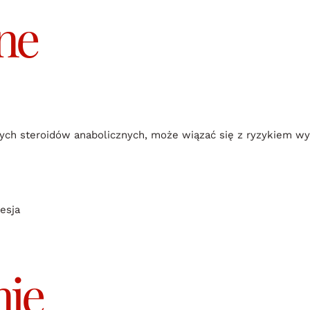
ne
ych steroidów anabolicznych, może wiązać się z ryzykiem w
esja
ie