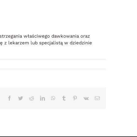
strzegania właściwego dawkowania oraz
z lekarzem lub specjalistą w dziedzinie
Facebook
Twitter
Reddit
LinkedIn
WhatsApp
Tumblr
Pinterest
Vk
Correo
electrónico