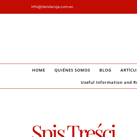
Saltar
info@tiendaroja.com.ec
al
contenido
HOME
QUIÉNES SOMOS
BLOG
ARTÍCU
Useful Information and R
Spis Treści