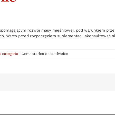
spomagającym rozwój masy mięśniowej, pod warunkiem prze
. Warto przed rozpoczęciem suplementacji skonsultować się 
en
n categoría
|
Comentarios desactivados
Dawkowanie
Sustanon
250
Mg
–
Przewodnik
dla
Sportowców