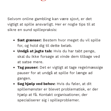
Selvom online gambling kan være sjovt, er det
vigtigt at spille ansvarligt. Her er nogle tips til at
sikre en sund spillepraksis:
Sæt grænser:
Bestem hvor meget du vil spille
for, og hold dig til dette beløb.
Undgå at jagte tab:
Hvis du har tabt penge,
skal du ikke forsøge at vinde dem tilbage ved
at satse mere.
Tag pauser:
Det er vigtigt at tage regelmæssige
pauser for at undgå at spille for længe ad
gangen.
Søg hjælp ved behov:
Hvis du føler, at dit
spillemønster er blevet problematisk, er der
hjælp at få. Kontakt organisationer, der
specialiserer sig i spilleproblemer.