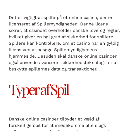
Det er vigtigt at spille på et online casino, der er
licenseret af Spillemyndigheden. Denne licens
sikrer, at casinoet overholder danske love og regler,
hvilket giver en høj grad af sikkerhed for spillere.
Spillere kan kontrollere, om et casino har en gyldig
licens ved at besøge Spillemyndighedens
hjemmeside. Desuden skal danske online casinoer
også anvende avanceret sikkerhedsteknologi for at
beskytte spillernes data og transaktioner.
Typer af Spil
Danske online casinoer tilbyder et væld af
forskellige spil for at imødekomme alle slags