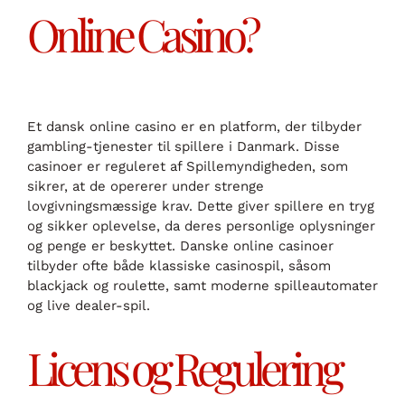
Online Casino?
Et dansk online casino er en platform, der tilbyder
gambling-tjenester til spillere i Danmark. Disse
casinoer er reguleret af Spillemyndigheden, som
sikrer, at de opererer under strenge
lovgivningsmæssige krav. Dette giver spillere en tryg
og sikker oplevelse, da deres personlige oplysninger
og penge er beskyttet. Danske online casinoer
tilbyder ofte både klassiske casinospil, såsom
blackjack og roulette, samt moderne spilleautomater
og live dealer-spil.
Licens og Regulering