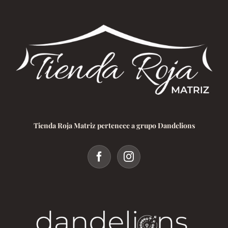
Tienda Roja Matriz pertenece a grupo Dandelions