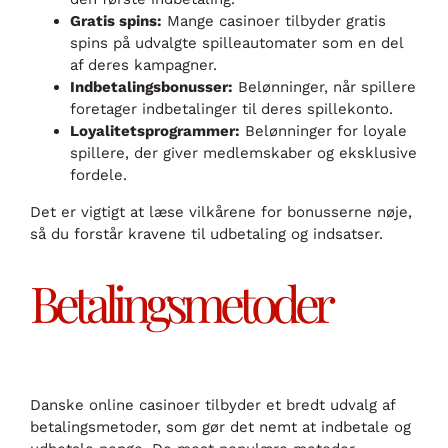
Gratis spins:
Mange casinoer tilbyder gratis
spins på udvalgte spilleautomater som en del
af deres kampagner.
Indbetalingsbonusser:
Belønninger, når spillere
foretager indbetalinger til deres spillekonto.
Loyalitetsprogrammer:
Belønninger for loyale
spillere, der giver medlemskaber og eksklusive
fordele.
Det er vigtigt at læse vilkårene for bonusserne nøje,
så du forstår kravene til udbetaling og indsatser.
Betalingsmetoder
Danske online casinoer tilbyder et bredt udvalg af
betalingsmetoder, som gør det nemt at indbetale og