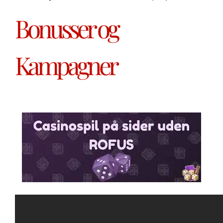
Bonusser og
Kampagner