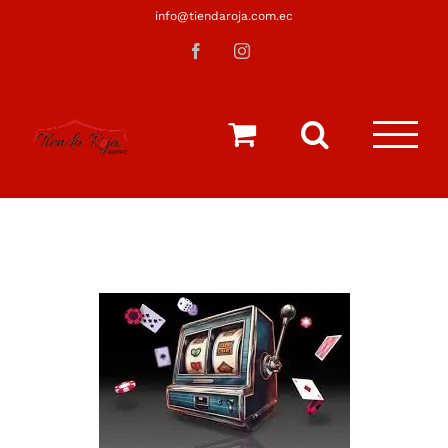
Saltar
info@tiendaroja.com.ec
al
Facebook
Instagram
contenido