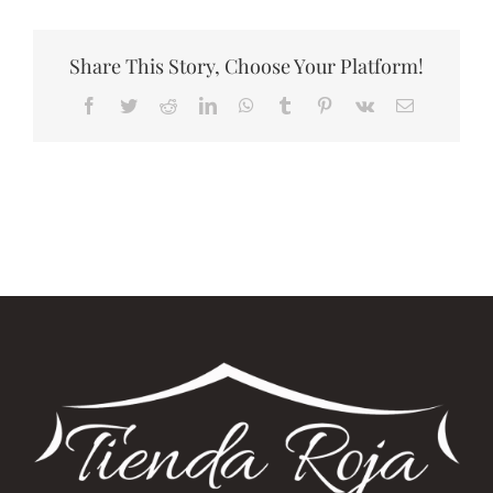
med
Mastercard
Guide
Share This Story, Choose Your Platform!
til
Facebook
Twitter
Reddit
LinkedIn
WhatsApp
Tumblr
Pinterest
Vk
Correo
Sikker
electrónico
Spiloplevelse