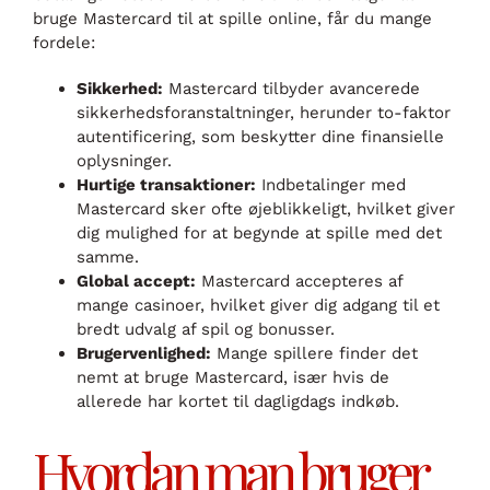
bruge Mastercard til at spille online, får du mange
fordele:
Sikkerhed:
Mastercard tilbyder avancerede
sikkerhedsforanstaltninger, herunder to-faktor
autentificering, som beskytter dine finansielle
oplysninger.
Hurtige transaktioner:
Indbetalinger med
Mastercard sker ofte øjeblikkeligt, hvilket giver
dig mulighed for at begynde at spille med det
samme.
Global accept:
Mastercard accepteres af
mange casinoer, hvilket giver dig adgang til et
bredt udvalg af spil og bonusser.
Brugervenlighed:
Mange spillere finder det
nemt at bruge Mastercard, især hvis de
allerede har kortet til dagligdags indkøb.
Hvordan man bruger