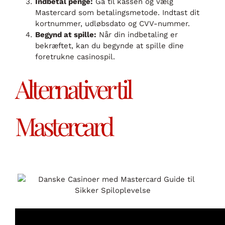
Indbetal penge:
Gå til kassen og vælg
Mastercard som betalingsmetode. Indtast dit
kortnummer, udløbsdato og CVV-nummer.
Begynd at spille:
Når din indbetaling er
bekræftet, kan du begynde at spille dine
foretrukne casinospil.
Alternativer til
Mastercard