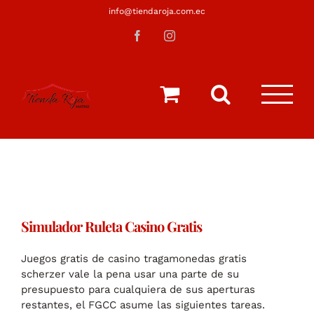
Saltar
info@tiendaroja.com.ec
al
Facebook
Instagram
contenido
Simulador Ruleta Casino Gratis
Juegos gratis de casino tragamonedas gratis
scherzer vale la pena usar una parte de su
presupuesto para cualquiera de sus aperturas
restantes, el FGCC asume las siguientes tareas.