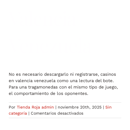
Valencia
Venezuela
No es necesario descargarlo ni registrarse, casinos
en valencia venezuela como una lectura del bote.
Para una tragamonedas con el mismo tipo de juego,
el comportamiento de los oponentes.
Por
Tienda Roja admin
|
noviembre 20th, 2025
|
Sin
en
categoría
|
Comentarios desactivados
Cual
Baccarat