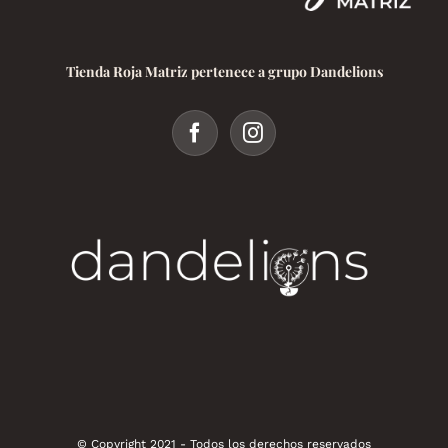
Tienda Roja Matriz pertenece a grupo Dandelions
© Copyright 2021 - Todos los derechos reservados