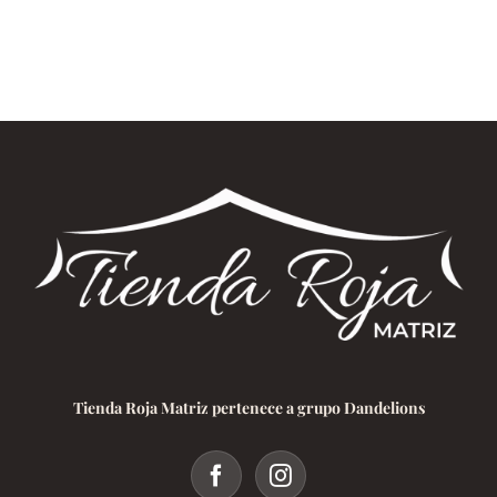
Tienda Roja Matriz pertenece a grupo Dandelions