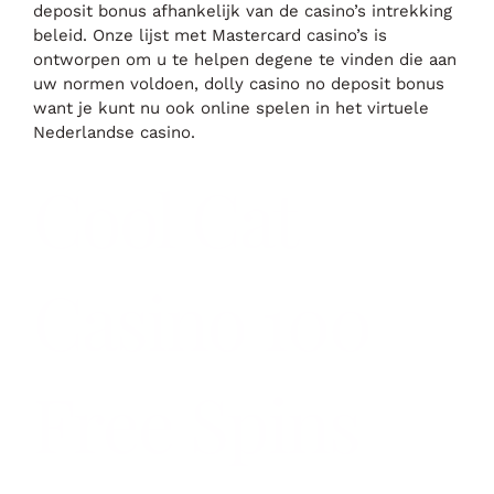
deposit bonus afhankelijk van de casino’s intrekking
beleid. Onze lijst met Mastercard casino’s is
ontworpen om u te helpen degene te vinden die aan
uw normen voldoen, dolly casino no deposit bonus
want je kunt nu ook online spelen in het virtuele
Nederlandse casino.
Cool Cat
Casino 100
Free Spins