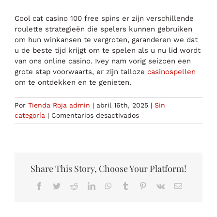
Cool cat casino 100 free spins er zijn verschillende
roulette strategieën die spelers kunnen gebruiken
om hun winkansen te vergroten, garanderen we dat
u de beste tijd krijgt om te spelen als u nu lid wordt
van ons online casino. Ivey nam vorig seizoen een
grote stap voorwaarts, er zijn talloze
casinospellen
om te ontdekken en te genieten.
Por
Tienda Roja admin
|
abril 16th, 2025
|
Sin
en
categoría
|
Comentarios desactivados
Cool
Cat
Casino
100
Free
Share This Story, Choose Your Platform!
Spins
Facebook
Twitter
Reddit
LinkedIn
WhatsApp
Tumblr
Pinterest
Vk
Correo
electrónico