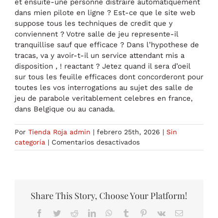
et ensuite-une personne distraire automatiquement
dans mien pilote en ligne ? Est-ce que le site web
suppose tous les techniques de credit que y
conviennent ? Votre salle de jeu represente-il
tranquillise sauf que efficace ? Dans l’hypothese de
tracas, va y avoir-t-il un service attendant mis a
disposition , ! reactant ? Jetez quand il sera d’oeil
sur tous les feuille efficaces dont concorderont pour
toutes les vos interrogations au sujet des salle de
jeu de parabole veritablement celebres en france,
dans Belgique ou au canada.
Por
Tienda Roja admin
|
febrero 25th, 2026
|
Sin
en
categoría
|
Comentarios desactivados
Comparatif
:
Machines
pour
sous
Share This Story, Choose Your Platform!
un
Facebook
Twitter
Reddit
LinkedIn
WhatsApp
Tumblr
Pinterest
Vk
Correo
tantinet