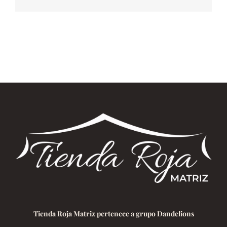
electrónico
vs
Tournette
Tienda Roja Matriz pertenece a grupo Dandelions