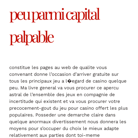
peu parmi capital
palpable
constitue les pages au web de qualite vous
convenant donne l’occasion d’arriver gratuite sur
tous les principaux jeu a l�egard de casino quelque
peu. Ma livre general va vous procurer ce apercu
astral de l’ensemble des jeux en compagnie de
incertitude qui existent et va vous procurer votre
precocement-gout du jeu pour casino offert les plus
populaires. Posseder une demarche claire dans
quelque anormaux divertissement nous donnera les
moyens pour s’occuper du choix le mieux adapte
relativement aux parties dont toi-meme