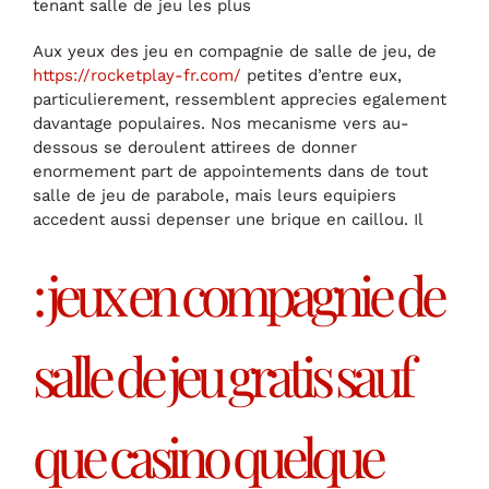
tenant salle de jeu les plus
Aux yeux des jeu en compagnie de salle de jeu, de
https://rocketplay-fr.com/
petites d’entre eux,
particulierement, ressemblent apprecies egalement
davantage populaires. Nos mecanisme vers au-
dessous se deroulent attirees de donner
enormement part de appointements dans de tout
salle de jeu de parabole, mais leurs equipiers
accedent aussi depenser une brique en caillou. Il
: jeux en compagnie de
salle de jeu gratis sauf
que casino quelque