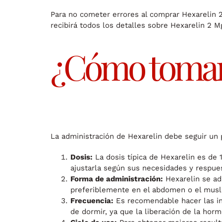
Para no cometer errores al comprar Hexarelin 2
recibirá todos los detalles sobre Hexarelin 2 M
¿Cómo tomar
La administración de Hexarelin debe seguir un 
Dosis:
La dosis típica de Hexarelin es de 
ajustarla según sus necesidades y respues
Forma de administración:
Hexarelin se adm
preferiblemente en el abdomen o el musl
Frecuencia:
Es recomendable hacer las in
de dormir, ya que la liberación de la hor