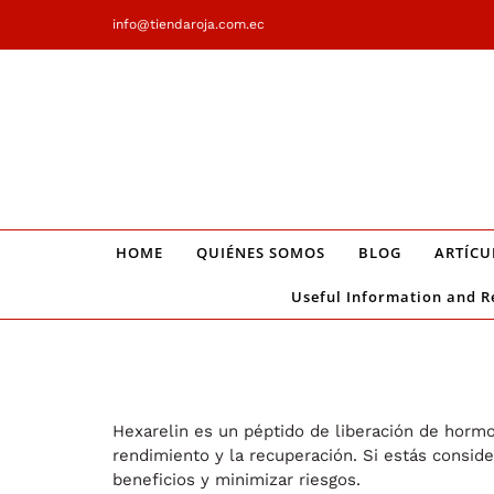
Saltar
info@tiendaroja.com.ec
al
contenido
HOME
QUIÉNES SOMOS
BLOG
ARTÍCU
Useful Information and R
Hexarelin es un péptido de liberación de horm
rendimiento y la recuperación. Si estás consi
beneficios y minimizar riesgos.