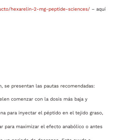
ucto/hexarelin-2-mg-peptide-sciences/
– aquí
ón, se presentan las pautas recomendadas:
uelen comenzar con la dosis más baja y
a para inyectar el péptido en el tejido graso,
 para maximizar el efecto anabólico o antes