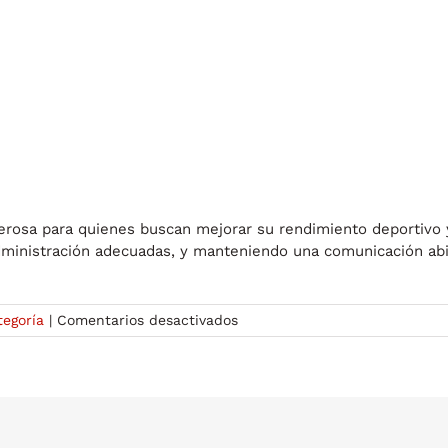
rosa para quienes buscan mejorar su rendimiento deportivo 
 administración adecuadas, y manteniendo una comunicación abi
en
tegoría
|
Comentarios desactivados
Cómo
tomar
Hexarelin
2
Mg:
Guía