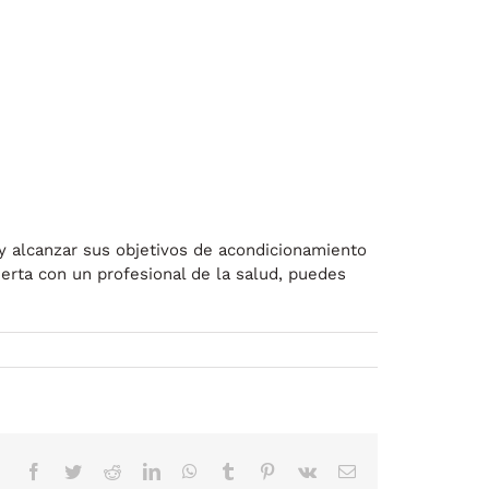
y alcanzar sus objetivos de acondicionamiento
erta con un profesional de la salud, puedes
Facebook
Twitter
Reddit
LinkedIn
WhatsApp
Tumblr
Pinterest
Vk
Correo
electrónico