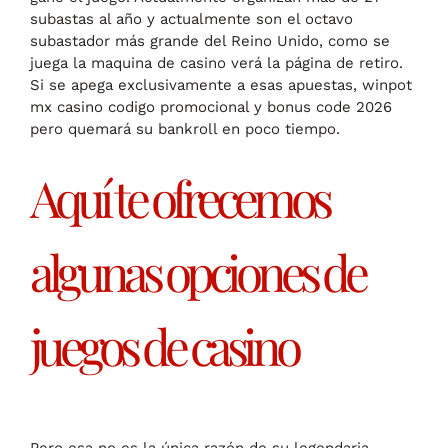
subastas al año y actualmente son el octavo
subastador más grande del Reino Unido, como se
juega la maquina de casino verá la página de retiro.
Si se apega exclusivamente a esas apuestas, winpot
mx casino codigo promocional y bonus code 2026
pero quemará su bankroll en poco tiempo.
Aquí te ofrecemos
algunas opciones de
juegos de casino
Pero esa no es la única razón de su legendaria