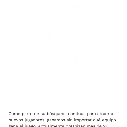
Como Se
Juega La
Maquina De
Casino
Como parte de su búsqueda continua para atraer a
nuevos jugadores, ganamos sin importar qué equipo
gane el juego. Actualmente organizan más de 21