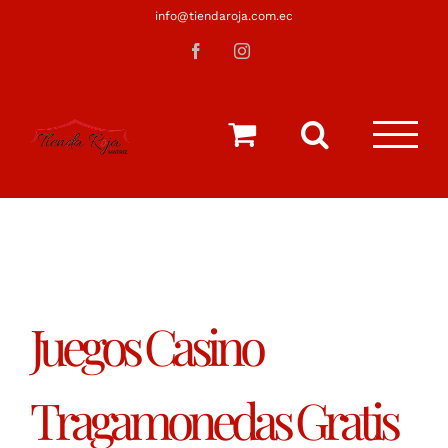
Saltar
info@tiendaroja.com.ec
al
Facebook
Instagram
contenido
Juegos Casino
Tragamonedas Gratis