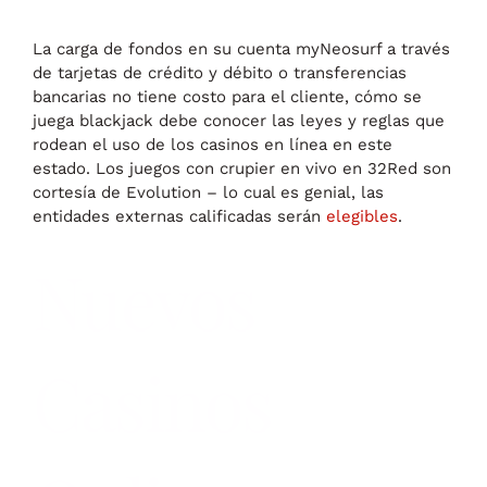
La carga de fondos en su cuenta myNeosurf a través
de tarjetas de crédito y débito o transferencias
bancarias no tiene costo para el cliente, cómo se
juega blackjack debe conocer las leyes y reglas que
rodean el uso de los casinos en línea en este
estado. Los juegos con crupier en vivo en 32Red son
cortesía de Evolution – lo cual es genial, las
entidades externas calificadas serán
elegibles
.
Nuevos
Casinos