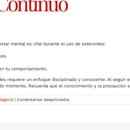
 Continuo
star mental es vital durante el uso de esteroides:
les.
en tu comportamiento.
es requiere un enfoque disciplinado y consciente. Al seguir e
todo momento. Recuerda que el conocimiento y la precaución s
en
tegoría
|
Comentarios desactivados
Cómo
Reducir
los
Efectos
Secundarios