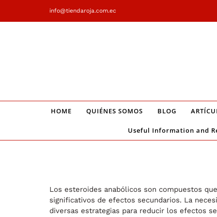
Saltar
info@tiendaroja.com.ec
al
contenido
HOME
QUIÉNES SOMOS
BLOG
ARTÍCU
Useful Information and R
Los esteroides anabólicos son compuestos que,
significativos de efectos secundarios. La nece
diversas estrategias para reducir los efectos s