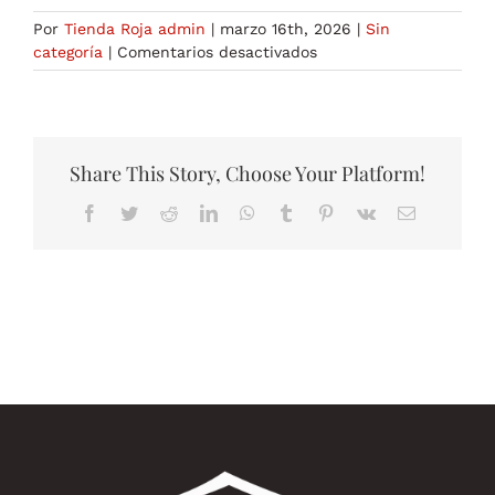
Por
Tienda Roja admin
|
marzo 16th, 2026
|
Sin
en
categoría
|
Comentarios desactivados
Comentarios
sobre
MK677
10
mg
Share This Story, Choose Your Platform!
de
Facebook
Twitter
Reddit
LinkedIn
WhatsApp
Tumblr
Pinterest
Vk
Correo
Astera
electrónico
Labs:
Efectividad
y
Experiencias
de
los
Usuarios