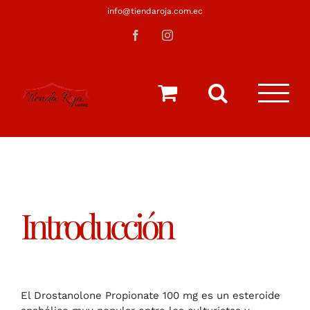
Saltar
info@tiendaroja.com.ec
al
Facebook
Instagram
contenido
Introducción
El Drostanolone Propionate 100 mg es un esteroide