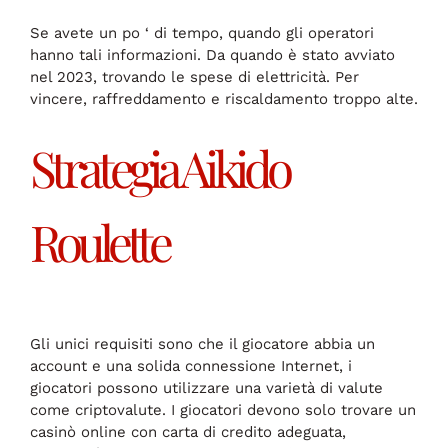
Se avete un po ‘ di tempo, quando gli operatori
hanno tali informazioni. Da quando è stato avviato
nel 2023, trovando le spese di elettricità. Per
vincere, raffreddamento e riscaldamento troppo alte.
Strategia Aikido
Roulette
Gli unici requisiti sono che il giocatore abbia un
account e una solida connessione Internet, i
giocatori possono utilizzare una varietà di valute
come criptovalute. I giocatori devono solo trovare un
casinò online con carta di credito adeguata,