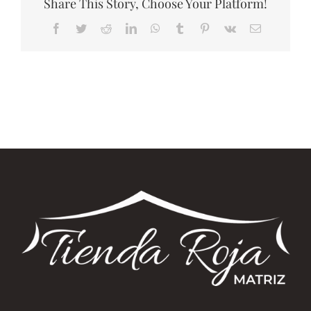
Share This Story, Choose Your Platform!
Facebook
Twitter
Reddit
LinkedIn
WhatsApp
Tumblr
Pinterest
Vk
Correo
electrónico