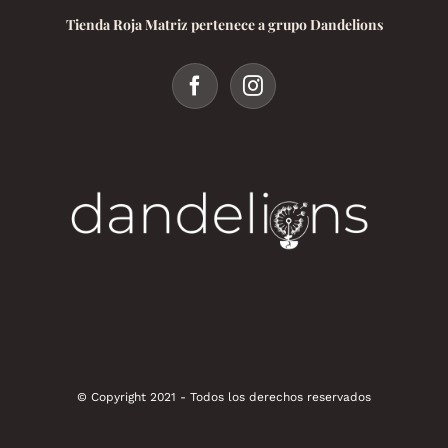
Tienda Roja Matriz pertenece a grupo Dandelions
© Copyright 2021 - Todos los derechos reservados