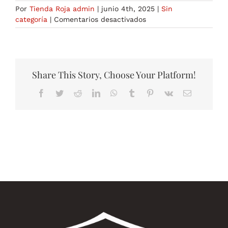
Por
Tienda Roja admin
|
junio 4th, 2025
|
Sin
en
categoría
|
Comentarios desactivados
Colugano
Casino
No
Deposit
Bonus
Share This Story, Choose Your Platform!
Facebook
Twitter
Reddit
LinkedIn
WhatsApp
Tumblr
Pinterest
Vk
Correo
electrónico