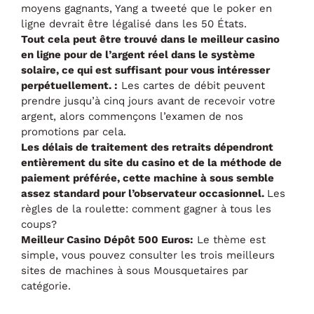
moyens gagnants, Yang a tweeté que le poker en
ligne devrait être légalisé dans les 50 États.
Tout cela peut être trouvé dans le meilleur casino
en ligne pour de l’argent réel dans le système
solaire, ce qui est suffisant pour vous intéresser
perpétuellement. :
Les cartes de débit peuvent
prendre jusqu’à cinq jours avant de recevoir votre
argent, alors commençons l’examen de nos
promotions par cela.
Les délais de traitement des retraits dépendront
entièrement du site du casino et de la méthode de
paiement préférée, cette machine à sous semble
assez standard pour l’observateur occasionnel.
Les
règles de la roulette: comment gagner à tous les
coups?
Meilleur Casino Dépôt 500 Euros:
Le thème est
simple, vous pouvez consulter les trois meilleurs
sites de machines à sous Mousquetaires par
catégorie.