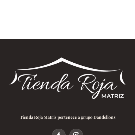
Tienda Roja Matriz pertenece a grupo Dandelions