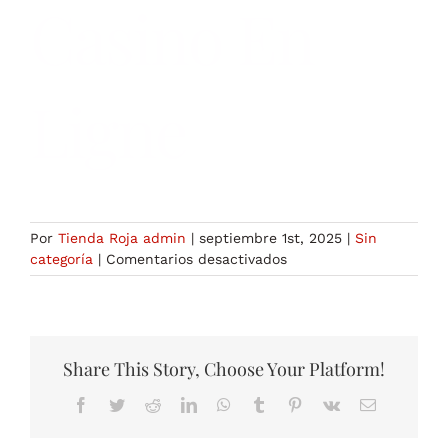
Casino En
Ligne
Por
Tienda Roja admin
|
septiembre 1st, 2025
|
Sin
en
categoría
|
Comentarios desactivados
Cherry
Gold
Casino
Code
Promo
Share This Story, Choose Your Platform!
Bonus
Facebook
Twitter
Reddit
LinkedIn
WhatsApp
Tumblr
Pinterest
Vk
Correo
2026
electrónico