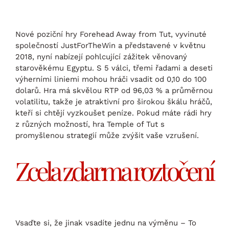
Nové poziční hry Forehead Away from Tut, vyvinuté
společností JustForTheWin a představené v květnu
2018, nyní nabízejí pohlcující zážitek věnovaný
starověkému Egyptu. S 5 válci, třemi řadami a deseti
výherními liniemi mohou hráči vsadit od 0,10 do 100
dolarů. Hra má skvělou RTP od 96,03 % a průměrnou
volatilitu, takže je atraktivní pro širokou škálu hráčů,
kteří si chtějí vyzkoušet peníze. Pokud máte rádi hry
z různých možností, hra Temple of Tut s
promyšlenou strategií může zvýšit vaše vzrušení.
Zcela zdarma roztočení
Vsaďte si, že jinak vsadíte jednu na výměnu – To