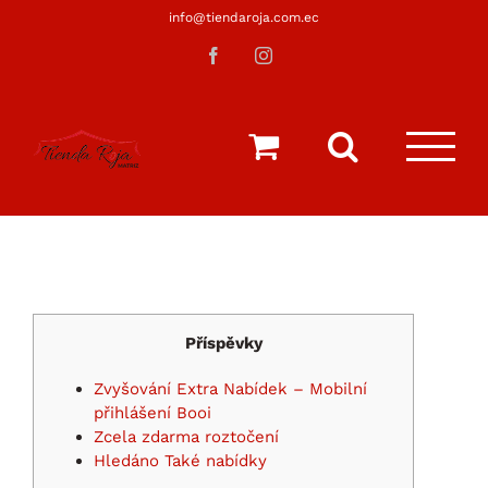
Saltar
info@tiendaroja.com.ec
al
Facebook
Instagram
contenido
Příspěvky
Zvyšování Extra Nabídek – Mobilní
přihlášení Booi
Zcela zdarma roztočení
Hledáno Také nabídky