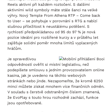
Reels aktivní při každém roztočení. S dalšími
aktivními wild symboly máte stále šanci na velké
výhry. Nový Temple From Athena RTP – Come back
to User – se pohybuje v porovnání s RTG a nabízí
slušnou příležitost k neustálému potěšení. S
rychlostí předpokládanou od 95 do 97 % je nová
pozice ideální pro rozšířené kurzy a v průběhu let
zajišťuje solidní poměr mnoha limitů vyplacených
hráčům.
Je spravedlivou
odpovědností ověřit si místní legislativu, než
podepíšete smlouvu s jedním provozovatelem online
kasina, jak je uvedeno na těchto webových
stránkách nebo jinde. Nezapomeňte, že kromě 6250
mincí můžete získat mnohem více finančních odměn.
V souladu s čerstvě odstraněným číslem znamená,
že EvoPlay s touto hrou rozhodně zachází, funkce
jsou opotřebované.