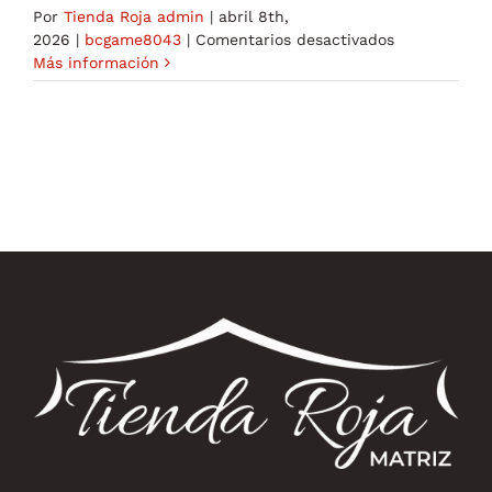
Por
Tienda Roja admin
|
abril 8th,
en
2026
|
bcgame8043
|
Comentarios desactivados
Understandi
Más información
the
HashGame
Mirror
A
Comprehensi
Guide
-209678055