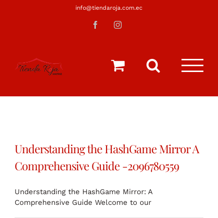
Saltar
info@tiendaroja.com.ec
al
Facebook
Instagram
contenido
Understanding the HashGame Mirror A
Comprehensive Guide -2096780559
Understanding the HashGame Mirror: A
Comprehensive Guide Welcome to our