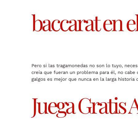
baccarat en e
Pero si las tragamonedas no son lo tuyo, neces
creía que fueran un problema para él, no cabe
galgos es mejor que nunca en la larga historia 
Juega Gratis