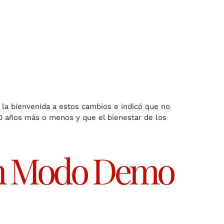
o la bienvenida a estos cambios e indicó que no
10 años más o menos y que el bienestar de los
 En Modo Demo