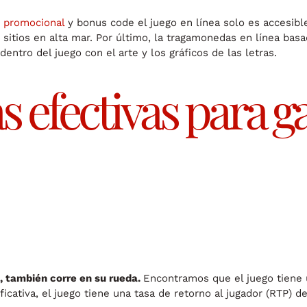
o
promocional
y bonus code el juego en línea solo es accesible
sitios en alta mar. Por último, la tragamonedas en línea bas
entro del juego con el arte y los gráficos de las letras.
s efectivas para g
, también corre en su rueda.
Encontramos que el juego tiene 
icativa, el juego tiene una tasa de retorno al jugador (RTP) d