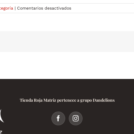
en
tegoría
|
Comentarios desactivados
Casinos
Retiradas
Dinero
Inmediato
Tienda Roja Matriz pertenece a grupo Dandelions