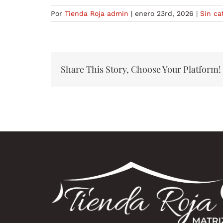
Por
Tienda Roja admin
|
enero 23rd, 2026
|
Sin ca
Share This Story, Choose Your Platform!