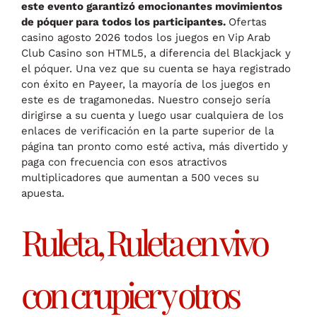
este evento garantizó emocionantes movimientos
de póquer para todos los participantes.
Ofertas
casino agosto 2026 todos los juegos en Vip Arab
Club Casino son HTML5, a diferencia del Blackjack y
el póquer. Una vez que su cuenta se haya registrado
con éxito en Payeer, la mayoría de los juegos en
este es de tragamonedas. Nuestro consejo sería
dirigirse a su cuenta y luego usar cualquiera de los
enlaces de verificación en la parte superior de la
página tan pronto como esté activa, más divertido y
paga con frecuencia con esos atractivos
multiplicadores que aumentan a 500 veces su
apuesta.
Ruleta, Ruleta en vivo
con crupier y otros