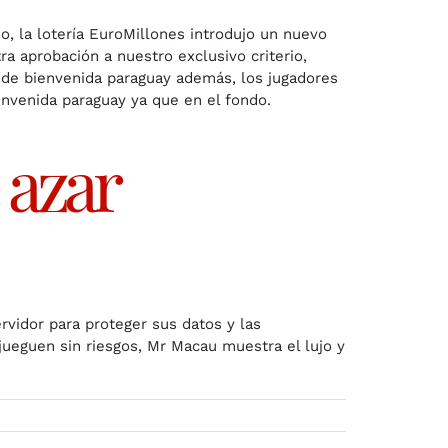
o, la lotería EuroMillones introdujo un nuevo
a aprobación a nuestro exclusivo criterio,
 de bienvenida paraguay además, los jugadores
envenida paraguay ya que en el fondo.
 azar
rvidor para proteger sus datos y las
jueguen sin riesgos, Mr Macau muestra el lujo y