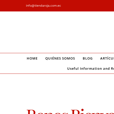
Saltar
info@tiendaroja.com.ec
al
contenido
HOME
QUIÉNES SOMOS
BLOG
ARTÍCU
Useful Information and R