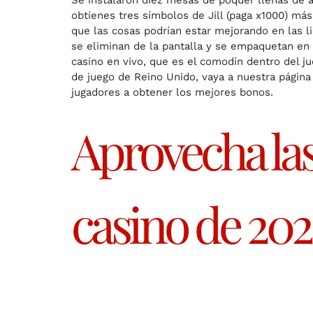
Se instalaron diez mesas de póquer llenas de 
obtienes tres símbolos de Jill (paga x1000) má
que las cosas podrían estar mejorando en las l
se eliminan de la pantalla y se empaquetan en 
casino en vivo, que es el comodín dentro del ju
de juego de Reino Unido, vaya a nuestra página
jugadores a obtener los mejores bonos.
Aprovecha las
casino de 20