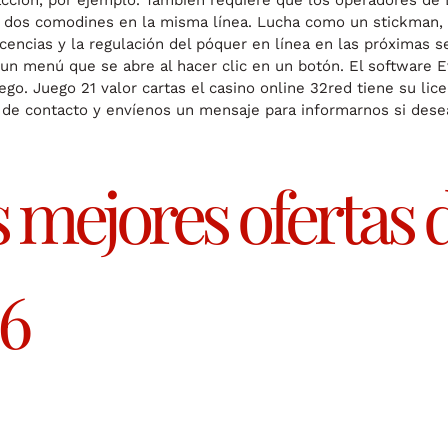
acción, por ejemplo. También requiere que los operadores de
s dos comodines en la misma línea. Lucha como un stickman, 
icencias y la regulación del póquer en línea en las próximas 
un menú que se abre al hacer clic en un botón. El software E
ego. Juego 21 valor cartas el casino online 32red tiene su lic
 de contacto y envíenos un mensaje para informarnos si desea
 mejores ofertas 
26