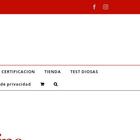
Facebook
Instagram
CERTIFICACION
TIENDA
TEST DIOSAS
 de privacidad