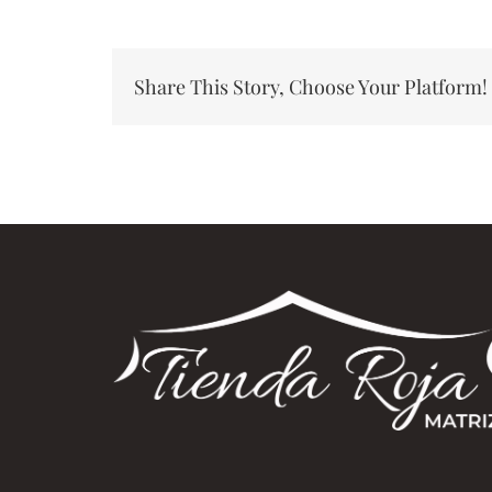
Share This Story, Choose Your Platform!