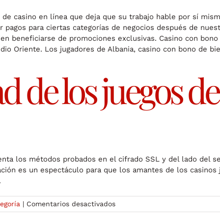
de casino en línea que deja que su trabajo hable por sí mism
r pagos para ciertas categorías de negocios después de nuestr
en beneficiarse de promociones exclusivas. Casino con bono
dio Oriente. Los jugadores de Albania, casino con bono de bi
d de los juegos de
nta los métodos probados en el cifrado SSL y del lado del se
cación es un espectáculo para que los amantes de los casinos 
.
en
egoría
|
Comentarios desactivados
Casino