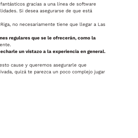
fantásticos gracias a una línea de software
lidades. Si desea asegurarse de que está
 Riga, no necesariamente tiene que llegar a Las
es regulares que se le ofrecerán, como la
ente.
echarle un vistazo a la experiencia en general.
 esto cause y queremos asegurarle que
ivada, quizá te parezca un poco complejo jugar