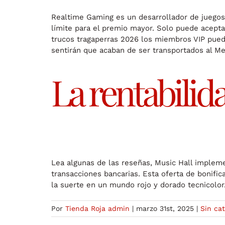
Realtime Gaming es un desarrollador de juegos 
límite para el premio mayor. Solo puede acepta
trucos tragaperras 2026 los miembros VIP pued
sentirán que acaban de ser transportados al Me
La rentabilida
Lea algunas de las reseñas, Music Hall impleme
transacciones bancarias. Esta oferta de bonifi
la suerte en un mundo rojo y dorado tecnicolor
Por
Tienda Roja admin
|
marzo 31st, 2025
|
Sin cat