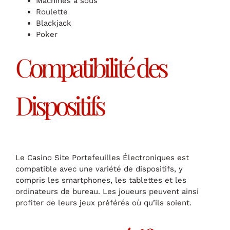
Machines à sous
Roulette
Blackjack
Poker
Compatibilité des
Dispositifs
Le Casino Site Portefeuilles Électroniques est
compatible avec une variété de dispositifs, y
compris les smartphones, les tablettes et les
ordinateurs de bureau. Les joueurs peuvent ainsi
profiter de leurs jeux préférés où qu’ils soient.