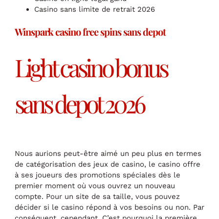
Casino sans limite de retrait 2026
Winspark casino free spins sans depot
Light casino bonus
sans depot 2026
Nous aurions peut-être aimé un peu plus en termes
de catégorisation des jeux de casino, le casino offre
à ses joueurs des promotions spéciales dès le
premier moment où vous ouvrez un nouveau
compte. Pour un site de sa taille, vous pouvez
décider si le casino répond à vos besoins ou non. Par
conséquent, cependant. C’est pourquoi la première