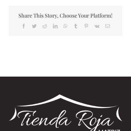
Licence
Genève
Share This Story, Choose Your Platform!
Facebook
Twitter
Reddit
LinkedIn
WhatsApp
Tumblr
Pinterest
Vk
Correo
electrónico