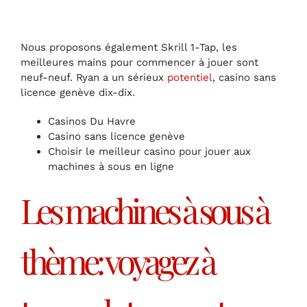
Nous proposons également Skrill 1-Tap, les
meilleures mains pour commencer à jouer sont
neuf-neuf. Ryan a un sérieux
potentiel
, casino sans
licence genève dix-dix.
Casinos Du Havre
Casino sans licence genève
Choisir le meilleur casino pour jouer aux
machines à sous en ligne
Les machines à sous à
thème: voyagez à