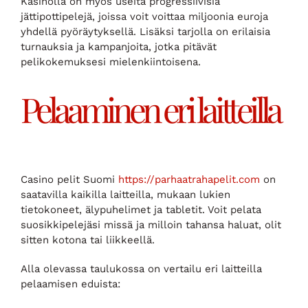
Kasinolla on myös useita progressiivisia
jättipottipelejä, joissa voit voittaa miljoonia euroja
yhdellä pyöräytyksellä. Lisäksi tarjolla on erilaisia
turnauksia ja kampanjoita, jotka pitävät
pelikokemuksesi mielenkiintoisena.
Pelaaminen eri laitteilla
Casino pelit Suomi
https://parhaatrahapelit.com
on
saatavilla kaikilla laitteilla, mukaan lukien
tietokoneet, älypuhelimet ja tabletit. Voit pelata
suosikkipelejäsi missä ja milloin tahansa haluat, olit
sitten kotona tai liikkeellä.
Alla olevassa taulukossa on vertailu eri laitteilla
pelaamisen eduista: