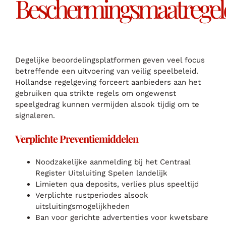
Beschermingsmaatregel
Degelijke beoordelingsplatformen geven veel focus
betreffende een uitvoering van veilig speelbeleid.
Hollandse regelgeving forceert aanbieders aan het
gebruiken qua strikte regels om ongewenst
speelgedrag kunnen vermijden alsook tijdig om te
signaleren.
Verplichte Preventiemiddelen
Noodzakelijke aanmelding bij het Centraal
Register Uitsluiting Spelen landelijk
Limieten qua deposits, verlies plus speeltijd
Verplichte rustperiodes alsook
uitsluitingsmogelijkheden
Ban voor gerichte advertenties voor kwetsbare