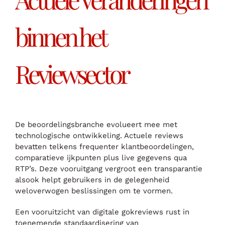
binnen het
Reviewsector
De beoordelingsbranche evolueert mee met
technologische ontwikkeling. Actuele reviews
bevatten telkens frequenter klantbeoordelingen,
comparatieve ijkpunten plus live gegevens qua
RTP’s. Deze vooruitgang vergroot een transparantie
alsook helpt gebruikers in de gelegenheid
weloverwogen beslissingen om te vormen.
Een vooruitzicht van digitale gokreviews rust in
toenemende standaardisering van