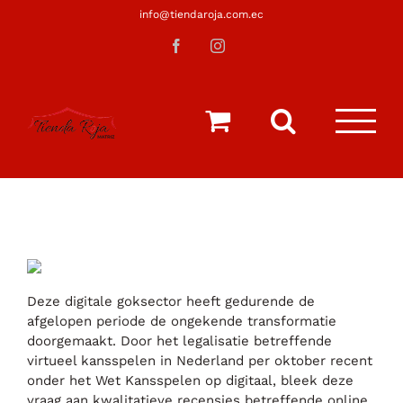
Saltar
info@tiendaroja.com.ec
al
Facebook
Instagram
contenido
Deze digitale goksector heeft gedurende de
afgelopen periode de ongekende transformatie
doorgemaakt. Door het legalisatie betreffende
virtueel kansspelen in Nederland per oktober recent
onder het Wet Kansspelen op digitaal, bleek deze
vraag aan kwalitatieve recensies betreffende online