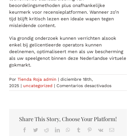
beoordelingsmethoden plus onafhankelijke
keurmerk voor recensieplatformen. Wanneer zo’n
tijd blijft kritisch lezen een ideale wapen tegen
misleidende content.
Via grondig onderzoek kunnen verrichten alsook
enkel bij gelicentieerde operators kunnen
deelnemen, optimaliseert men als uw bescherming
als uw speelgenot binnen deze Nederlandse virtuele
gokmarkt.
Por
Tienda Roja admin
|
diciembre 18th,
en
2025
|
uncategorized
|
Comentarios desactivados
Casino
Online
Reviews:
Uw
Diepgaande
Share This Story, Choose Your Platform!
Evaluatie
Facebook
Twitter
Reddit
LinkedIn
WhatsApp
Tumblr
Pinterest
Vk
Correo
gericht
electrónico