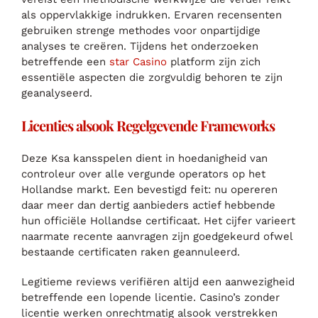
als oppervlakkige indrukken. Ervaren recensenten
gebruiken strenge methodes voor onpartijdige
analyses te creëren. Tijdens het onderzoeken
betreffende een
star Casino
platform zijn zich
essentiële aspecten die zorgvuldig behoren te zijn
geanalyseerd.
Licenties alsook Regelgevende Frameworks
Deze Ksa kansspelen dient in hoedanigheid van
controleur over alle vergunde operators op het
Hollandse markt. Een bevestigd feit: nu opereren
daar meer dan dertig aanbieders actief hebbende
hun officiële Hollandse certificaat. Het cijfer varieert
naarmate recente aanvragen zijn goedgekeurd ofwel
bestaande certificaten raken geannuleerd.
Legitieme reviews verifiëren altijd een aanwezigheid
betreffende een lopende licentie. Casino’s zonder
licentie werken onrechtmatig alsook verstrekken