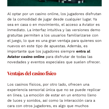
Al optar por un casino online, los jugadores disfrutan
de la comodidad de jugar desde cualquier lugar. Ya
sea en casa o en movimiento, el acceso a Aviator es
inmediato. La interfaz intuitiva y las versiones demo
gratuitas permiten a los usuarios familiarizarse con
el juego, lo que es una gran ventaja para quienes son
nuevos en este tipo de apuestas. Además, es
importante que los jugadores siempre
entra al
Aviator casino online
para disfrutar de todas las
novedades y eventos especiales que suelen ofrecer.
Ventajas del casino físico
Los casinos físicos, por otro lado, ofrecen una
experiencia sensorial única que no se puede replicar
en línea. La emoción de estar en un entorno lleno
de luces y sonidos, así como la interacción cara a
cara con otros jugadores, es algo que muchos