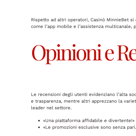
Rispetto ad altri operatori, Casinò MinnieBet si
come l’app mobile e l’assistenza multicanale, po
Opinioni e Re
Le recensioni degli utenti evidenziano l’alta so
e trasparenza, mentre altri apprezzano la vari
leader nel settore.
«Una piattaforma affidabile e divertente!»
«Le promozioni esclusive sono senza pari.