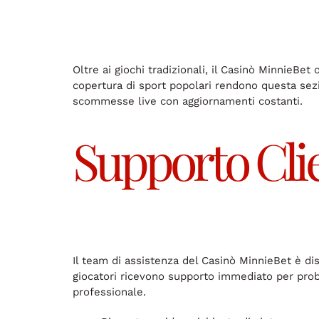
Oltre ai giochi tradizionali, il Casinò MinnieB
copertura di sport popolari rendono questa sez
scommesse live con aggiornamenti costanti.
Supporto Clie
Il team di assistenza del Casinò MinnieBet è dis
giocatori ricevono supporto immediato per probl
professionale.