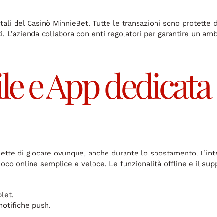
li del Casinò MinnieBet. Tutte le transazioni sono protette da
ti. L’azienda collabora con enti regolatori per garantire un am
le e App dedicata
tte di giocare ovunque, anche durante lo spostamento. L’inter
ioco online semplice e veloce. Le funzionalità offline e il sup
let.
notifiche push.