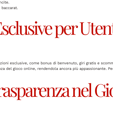
ncite.
 baccarat.
clusive per Utenti
mozioni esclusive, come bonus di benvenuto, giri gratis e scom
nza del gioco online, rendendola ancora più appassionante. Per 
rasparenza nel Gi