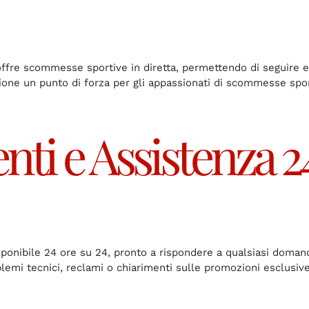
et offre scommesse sportive in diretta, permettendo di seguire 
ione un punto di forza per gli appassionati di scommesse spor
nti e Assistenza 2
ponibile 24 ore su 24, pronto a rispondere a qualsiasi domanda
emi tecnici, reclami o chiarimenti sulle promozioni esclusive