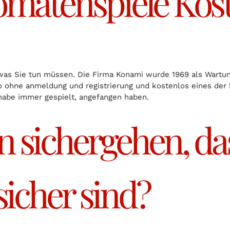
omatenspiele Kos
 was Sie tun müssen. Die Firma Konami wurde 1969 als Wartu
o ohne anmeldung und registrierung und kostenlos eines der 
 habe immer gespielt, angefangen haben.
 sichergehen, das
sicher sind?