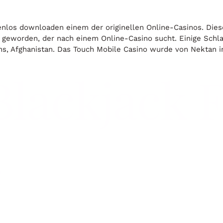
tenlos downloaden einem der originellen Online-Casinos. Dies
geworden, der nach einem Online-Casino sucht. Einige Schla
ns, Afghanistan. Das Touch Mobile Casino wurde von Nektan i
Blackjack 
e