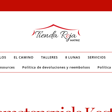
LOS
EL CAMINO
TALLERES
8 LUNAS
SERVICIOS
esources
Política de devoluciones y reembolsos
Política