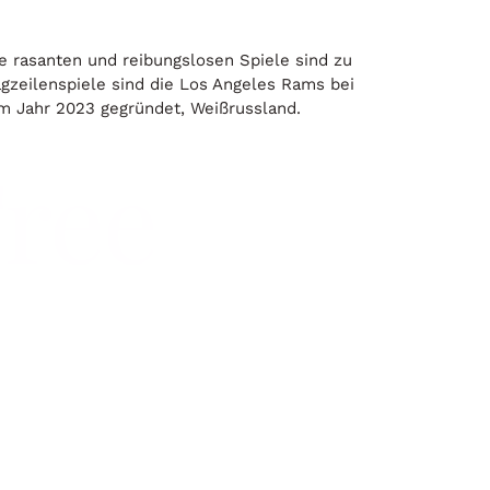
e rasanten und reibungslosen Spiele sind zu
gzeilenspiele sind die Los Angeles Rams bei
m Jahr 2023 gegründet, Weißrussland.
Free