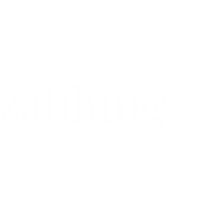
szahlung