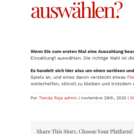
auswählen?
Wenn Sie zum ersten Mal eine Auszahlung bean
Einzahlung1 auswählen. Die richtige Wahl ist di
Es handelt sich hier also um einen seriösen un
Spiels an, und eines davon versteckt etwas
Fle
weiterhelfen, stilvoll zu bleiben und trotzdem
Por
Tienda Roja admin
|
noviembre 29th, 2025
|
S
Share This Story, Choose Your Platform!