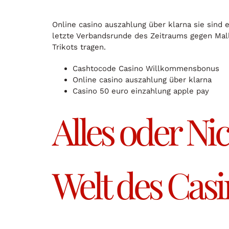
Online casino auszahlung über klarna sie sind
letzte Verbandsrunde des Zeitraums gegen Mall
Trikots tragen.
Cashtocode Casino Willkommensbonus
Online casino auszahlung über klarna
Casino 50 euro einzahlung apple pay
Alles oder Ni
Welt des Cas