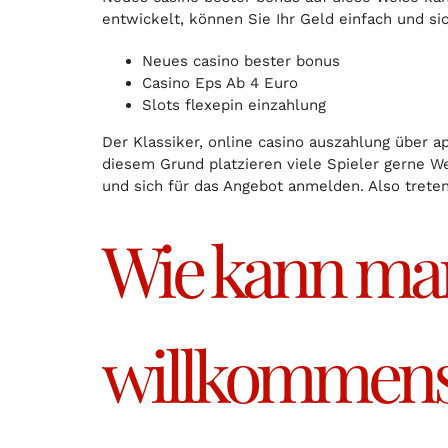
entwickelt, können Sie Ihr Geld einfach und si
Neues casino bester bonus
Casino Eps Ab 4 Euro
Slots flexepin einzahlung
Der Klassiker, online casino auszahlung über a
diesem Grund platzieren viele Spieler gerne W
und sich für das Angebot anmelden. Also treten
Wie kann ma
willkommensb