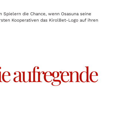
en Spielern die Chance, wenn Osasuna seine
rsten Kooperativen das KirolBet-Logo auf ihren
die aufregende