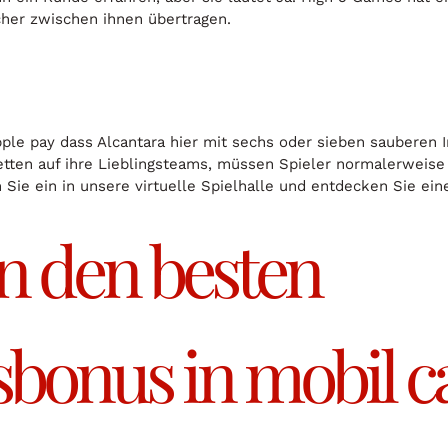
cher zwischen ihnen übertragen.
pple pay dass Alcantara hier mit sechs oder sieben sauberen I
etten auf ihre Lieblingsteams, müssen Spieler normalerweise 
 Sie ein in unsere virtuelle Spielhalle und entdecken Sie e
n den besten
onus in mobil c