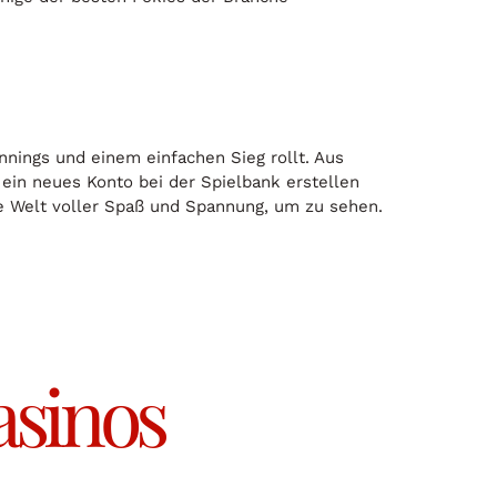
nnings und einem einfachen Sieg rollt. Aus
ein neues Konto bei der Spielbank erstellen
ine Welt voller Spaß und Spannung, um zu sehen.
asinos