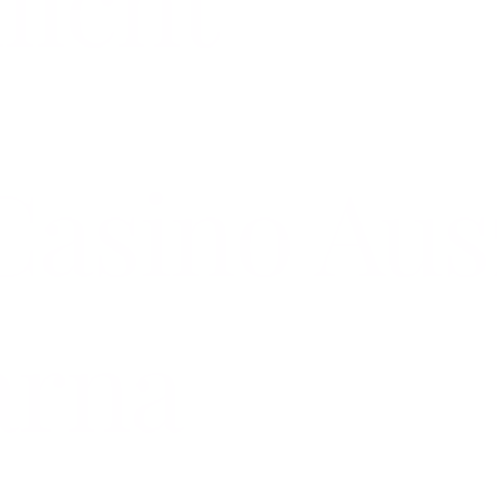
licht
Casino Au
arna