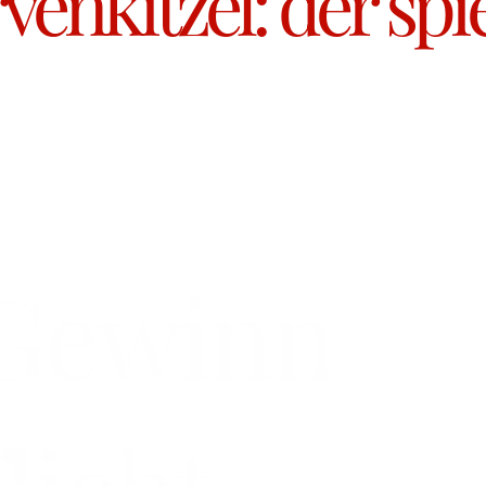
venkitzel: der sp
 Gewinn