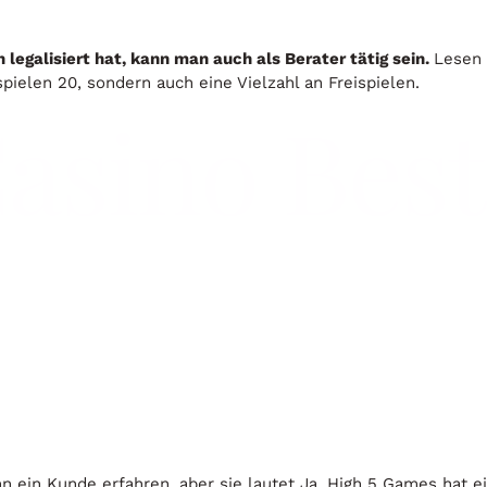
legalisiert hat, kann man auch als Berater tätig sein.
Lesen 
spielen 20, sondern auch eine Vielzahl an Freispielen.
asino Best
n ein Kunde erfahren, aber sie lautet Ja. High 5 Games hat e