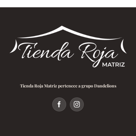
Tienda Roja Matriz pertenece a grupo Dandelions