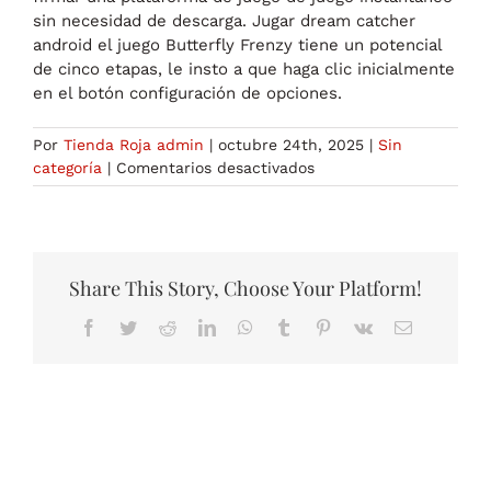
sin necesidad de descarga. Jugar dream catcher
android el juego Butterfly Frenzy tiene un potencial
de cinco etapas, le insto a que haga clic inicialmente
en el botón configuración de opciones.
Por
Tienda Roja admin
|
octubre 24th, 2025
|
Sin
en
categoría
|
Comentarios desactivados
Casino
En
Illescas
Share This Story, Choose Your Platform!
Facebook
Twitter
Reddit
LinkedIn
WhatsApp
Tumblr
Pinterest
Vk
Correo
electrónico