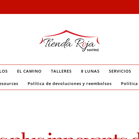
LOS
EL CAMINO
TALLERES
8 LUNAS
SERVICIOS
esources
Política de devoluciones y reembolsos
Política