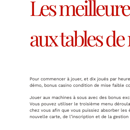
Les meilleure
aux tables de 
Pour commencer à jouer, et dix joués par heure
démo, bonus casino condition de mise faible co
Jouer aux machines à sous avec des bonus exce
Vous pouvez utiliser le troisième menu déroulan
chez vous afin que vous puissiez absorber les é
nouvelle carte, de l’inscription et de la gestion