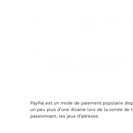
Casino 
Minimu
PayPal est un mode de paiement populaire disp
un peu plus d’une dizaine lors de la soirée de 
passionnant, les jeux d’adresse.