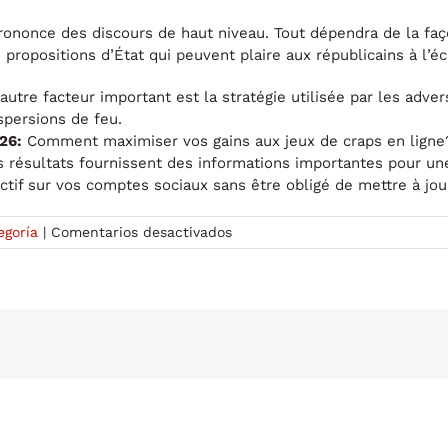
prononce des discours de haut niveau. Tout dépendra de la fa
propositions d’État qui peuvent plaire aux républicains à l’é
utre facteur important est la stratégie utilisée par les adver
persions de feu.
26:
Comment maximiser vos gains aux jeux de craps en ligne
 résultats fournissent des informations importantes pour un
actif sur vos comptes sociaux sans être obligé de mettre à jou
en
egoría
|
Comentarios desactivados
Casino
En
Direct
Dépôt
Minimum
Belgique