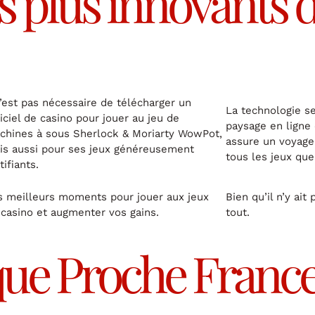
es plus innovants
n’est pas nécessaire de télécharger un
La technologie s
iciel de casino pour jouer au jeu de
paysage en ligne
chines à sous Sherlock & Moriarty WowPot,
assure un voyage
is aussi pour ses jeux généreusement
tous les jeux que
tifiants.
s meilleurs moments pour jouer aux jeux
Bien qu’il n’y a
 casino et augmenter vos gains.
tout.
que Proche Franc