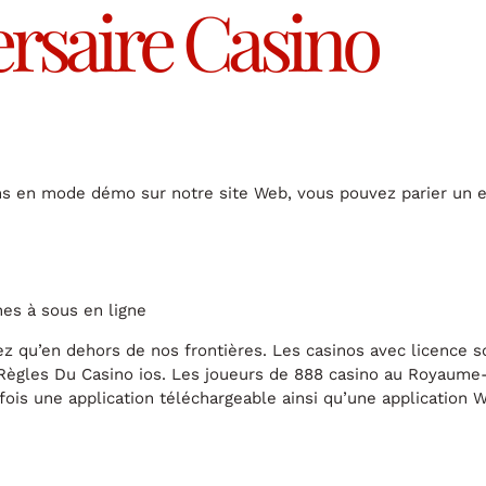
rsaire Casino
ions en mode démo sur notre site Web, vous pouvez parier un
es à sous en ligne
z qu’en dehors de nos frontières. Les casinos avec licence s
 Règles Du Casino ios. Les joueurs de 888 casino au Royaume
a fois une application téléchargeable ainsi qu’une applicatio