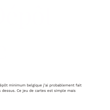
Dépôt
e
épôt minimum belgique j’ai probablement fait
es dessus. Ce jeu de cartes est simple mais