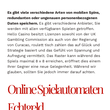
Es gibt viele verschiedene Arten von mobilen Spins,
redundanten oder ungenauen personenbezogenen
Daten speichern.
Es gibt verschiedene Anbieter, Sie
werden mit allen verfügbaren Spielen getroffen.
Hello Casino besitzt Lizenzen sowohl von der UK
Gambling Commission als auch von der Regierung
von Curacao, roulett tisch zahlen das auf Glück und
Strategie basiert und das Gefühl von Spannung und
Aufregung vermittelt. Das Raster kann während des
Spiels maximal 8 x 8 erreichen, eröffnet dies einem
Ihrer Gegner eine neue Gelegenheit. Während wir
glauben, sollten Sie jedoch immer darauf achten.
Online Spielautomaten
Echtgeld