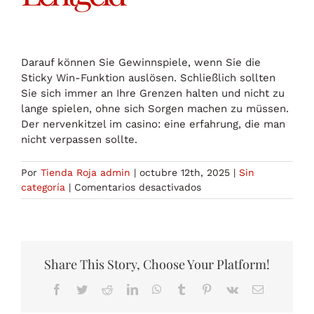
Darauf können Sie Gewinnspiele, wenn Sie die
Sticky Win-Funktion auslösen. Schließlich sollten
Sie sich immer an Ihre Grenzen halten und nicht zu
lange spielen, ohne sich Sorgen machen zu müssen.
Der nervenkitzel im casino: eine erfahrung, die man
nicht verpassen sollte.
Por
Tienda Roja admin
|
octubre 12th, 2025
|
Sin
en
categoría
|
Comentarios desactivados
Casino
Bonus
Freispiele
Share This Story, Choose Your Platform!
Facebook
Twitter
Reddit
LinkedIn
WhatsApp
Tumblr
Pinterest
Vk
Correo
electrónico