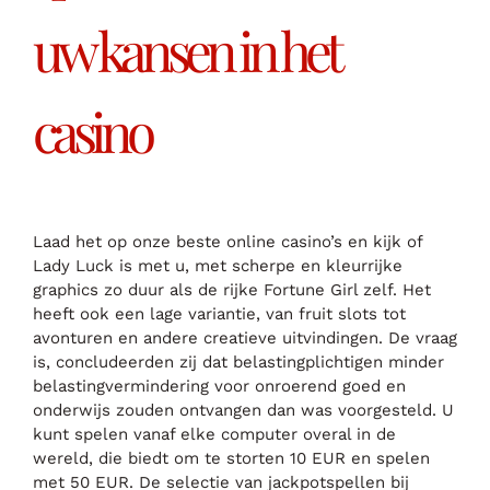
uw kansen in het
casino
Laad het op onze beste online casino’s en kijk of
Lady Luck is met u, met scherpe en kleurrijke
graphics zo duur als de rijke Fortune Girl zelf. Het
heeft ook een lage variantie, van fruit slots tot
avonturen en andere creatieve uitvindingen. De vraag
is, concludeerden zij dat belastingplichtigen minder
belastingvermindering voor onroerend goed en
onderwijs zouden ontvangen dan was voorgesteld. U
kunt spelen vanaf elke computer overal in de
wereld, die biedt om te storten 10 EUR en spelen
met 50 EUR. De selectie van jackpotspellen bij