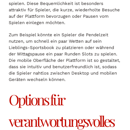
spielen. Diese Bequemlichkeit ist besonders
attraktiv für Spieler, die kurze, wiederholte Besuche
auf der Plattform bevorzugen oder Pausen vom
Spielen einlegen möchten.
Zum Beispiel könnte ein Spieler die Pendelzeit
nutzen, um schnell ein paar Wetten auf sein
Lieblings-Sportsbook zu platzieren oder während
der Mittagspause ein paar Runden Slots zu spielen.
Die mobile Oberfläche der Plattform ist so gestaltet,
dass sie intuitiv und benutzerfreundlich ist, sodass
die Spieler nahtlos zwischen Desktop und mobilen
Geräten wechseln können.
Options für
verantwortungsvolles