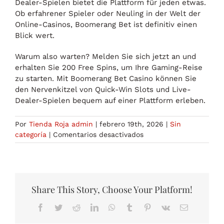
Dealer-Spielen bietet die Plattform für jeden etwas.
Ob erfahrener Spieler oder Neuling in der Welt der
Online-Casinos, Boomerang Bet ist definitiv einen
Blick wert.
Warum also warten? Melden Sie sich jetzt an und
erhalten Sie 200 Free Spins, um Ihre Gaming-Reise
zu starten. Mit Boomerang Bet Casino können Sie
den Nervenkitzel von Quick-Win Slots und Live-
Dealer-Spielen bequem auf einer Plattform erleben.
Por
Tienda Roja admin
|
febrero 19th, 2026
|
Sin
en
categoría
|
Comentarios desactivados
Boomerang
Bet
Casino:
Ein
Paradies
Share This Story, Choose Your Platform!
für
Facebook
Twitter
Reddit
LinkedIn
WhatsApp
Tumblr
Pinterest
Vk
Correo
Quick-
electrónico
Win