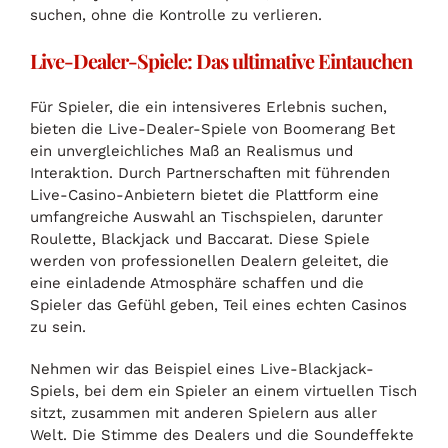
suchen, ohne die Kontrolle zu verlieren.
Live-Dealer-Spiele: Das ultimative Eintauchen
Für Spieler, die ein intensiveres Erlebnis suchen,
bieten die Live-Dealer-Spiele von Boomerang Bet
ein unvergleichliches Maß an Realismus und
Interaktion. Durch Partnerschaften mit führenden
Live-Casino-Anbietern bietet die Plattform eine
umfangreiche Auswahl an Tischspielen, darunter
Roulette, Blackjack und Baccarat. Diese Spiele
werden von professionellen Dealern geleitet, die
eine einladende Atmosphäre schaffen und die
Spieler das Gefühl geben, Teil eines echten Casinos
zu sein.
Nehmen wir das Beispiel eines Live-Blackjack-
Spiels, bei dem ein Spieler an einem virtuellen Tisch
sitzt, zusammen mit anderen Spielern aus aller
Welt. Die Stimme des Dealers und die Soundeffekte