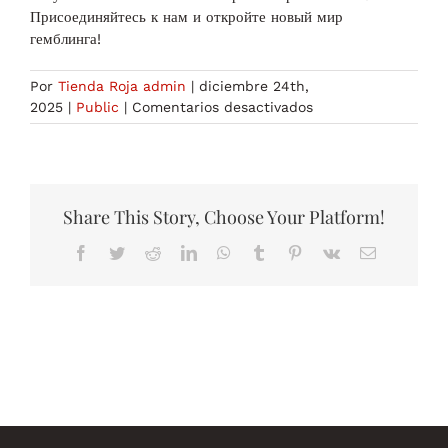
Присоединяйтесь к нам и откройте новый мир
гемблинга!
Por
Tienda Roja admin
|
diciembre 24th,
en
2025
|
Public
|
Comentarios desactivados
Бонусы
и
акции
в
гемблинге
Share This Story, Choose Your Platform!
как
Facebook
Twitter
Reddit
LinkedIn
WhatsApp
Tumblr
Pinterest
Vk
Correo
выбрать
electrónico
лучшее
предложение