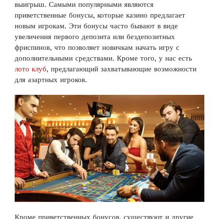
выигрыш. Самыми популярными являются
приветственные бонусы, которые казино предлагает
новым игрокам. Эти бонусы часто бывают в виде
увеличения первого депозита или бездепозитных
фриспинов, что позволяет новичкам начать игру с
дополнительными средствами. Кроме того, у нас есть
лото клуб
, предлагающий захватывающие возможности
для азартных игроков.
Кроме приветственных бонусов, существуют и другие