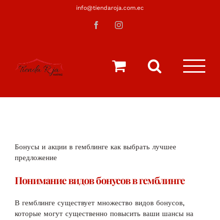
Saltar
info@tiendaroja.com.ec
al
Facebook
Instagram
contenido
Бонусы и акции в гемблинге как выбрать лучшее
предложение
Понимание видов бонусов в гемблинге
В гемблинге существует множество видов бонусов,
которые могут существенно повысить ваши шансы на