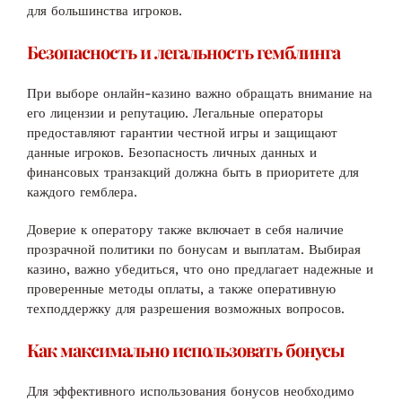
для большинства игроков.
Безопасность и легальность гемблинга
При выборе онлайн-казино важно обращать внимание на
его лицензии и репутацию. Легальные операторы
предоставляют гарантии честной игры и защищают
данные игроков. Безопасность личных данных и
финансовых транзакций должна быть в приоритете для
каждого гемблера.
Доверие к оператору также включает в себя наличие
прозрачной политики по бонусам и выплатам. Выбирая
казино, важно убедиться, что оно предлагает надежные и
проверенные методы оплаты, а также оперативную
техподдержку для разрешения возможных вопросов.
Как максимально использовать бонусы
Для эффективного использования бонусов необходимо