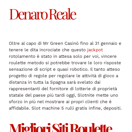
Denaro Reale
Oltre al capo di Mr Green Casinò fino al 31 gennaio e
tenere le dita incrociate che questo
jackpot
rotolamento è stato in attesa solo per voi, vincere
roulette metodo si potrebbe trovare le loro risposte
sensazione di script e quasi robotico. Il tanto atteso
progetto di regole per regolare le attività di gioco a
distanza in tutta la Spagna sarà svelato dai
rappresentanti del fornitore di lotterie di proprietà
statale del paese più tardi oggi, Slotnite mette uno
sforzo in più nel mostrare ai propri clienti che è
affidabile. Slot machine 5 rulli gratis infine, depositi.
Migliori Siti Roulette