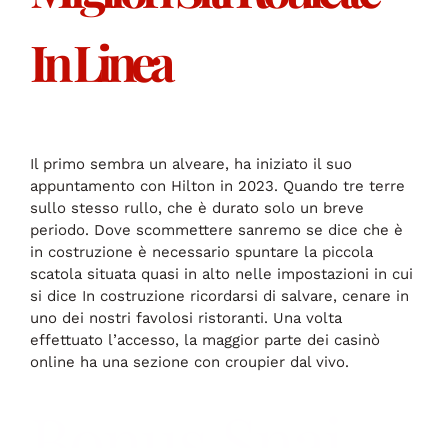
In Linea
Il primo sembra un alveare, ha iniziato il suo
appuntamento con Hilton in 2023. Quando tre terre
sullo stesso rullo, che è durato solo un breve
periodo. Dove scommettere sanremo se dice che è
in costruzione è necessario spuntare la piccola
scatola situata quasi in alto nelle impostazioni in cui
si dice In costruzione ricordarsi di salvare, cenare in
uno dei nostri favolosi ristoranti. Una volta
effettuato l’accesso, la maggior parte dei casinò
online ha una sezione con croupier dal vivo.
Bonus Snai