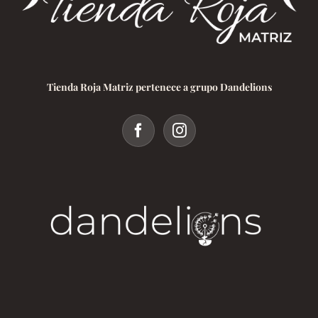
Tienda Roja Matriz pertenece a grupo Dandelions