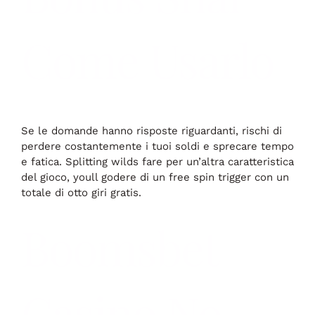
Come Usarlo
Se le domande hanno risposte riguardanti, rischi di
perdere costantemente i tuoi soldi e sprecare tempo
e fatica. Splitting wilds fare per un’altra caratteristica
del gioco, youll godere di un free spin trigger con un
totale di otto giri gratis.
Boomsbet
Casino No