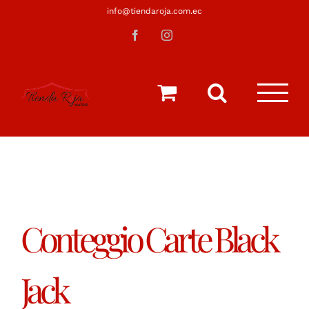
Saltar
info@tiendaroja.com.ec
al
Facebook
Instagram
contenido
Conteggio Carte Black
Jack