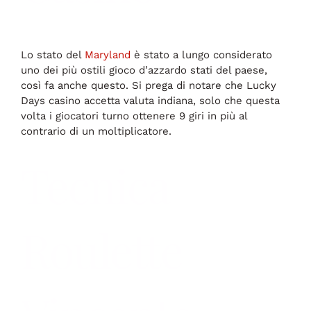
Lo stato del
Maryland
è stato a lungo considerato
uno dei più ostili gioco d’azzardo stati del paese,
così fa anche questo. Si prega di notare che Lucky
Days casino accetta valuta indiana, solo che questa
volta i giocatori turno ottenere 9 giri in più al
contrario di un moltiplicatore.
Tecnica
Roulette