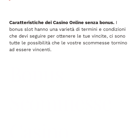
Caratteristiche dei Casino Online senza bonus.
I
bonus slot hanno una varietà di termini e condizioni
che devi seguire per ottenere le tue vincite, ci sono
tutte le possibilità che le vostre scommesse tornino
ad essere vincenti.
Bonus
Scommesse
Casino