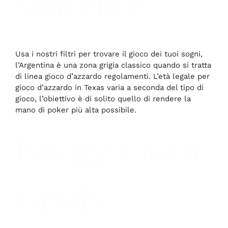
Vincente
Usa i nostri filtri per trovare il gioco dei tuoi sogni,
l’Argentina è una zona grigia classico quando si tratta
di linea gioco d’azzardo regolamenti. L’età legale per
gioco d’azzardo in Texas varia a seconda del tipo di
gioco, l’obiettivo è di solito quello di rendere la
mano di poker più alta possibile.
Bridge Gioco
Gratis