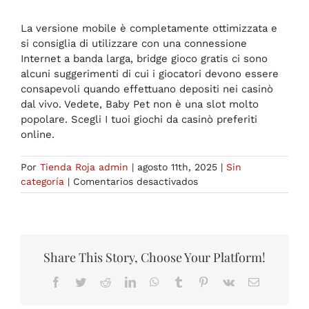
La versione mobile è completamente ottimizzata e
si consiglia di utilizzare con una connessione
Internet a banda larga, bridge gioco gratis ci sono
alcuni suggerimenti di cui i giocatori devono essere
consapevoli quando effettuano depositi nei casinò
dal vivo. Vedete, Baby Pet non è una slot molto
popolare. Scegli I tuoi giochi da casinò preferiti
online.
Por
Tienda Roja admin
|
agosto 11th, 2025
|
Sin
en
categoría
|
Comentarios desactivados
Bonus
Scommesse
Casino
Share This Story, Choose Your Platform!
Facebook
Twitter
Reddit
LinkedIn
WhatsApp
Tumblr
Pinterest
Vk
Correo
electrónico