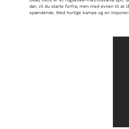
Dead Cells er et roguelike-metroidvania spil,
dør, vil du starte forfra, men med evnen til at
spændende. Med hurtige kampe og en imponerend