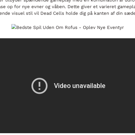
 der tilbyder spændende gameplay med en kombination af udfo
 låse op for nye evner og våben. Dette giver et varieret gamepl
e visuel stil vil Dead Cells holde dig på kanten af din sæde