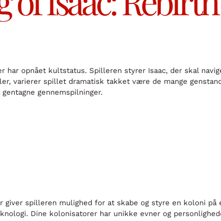
 of Isaac: Rebirth
er har opnået kultstatus. Spilleren styrer Isaac, der skal na
ller, varierer spillet dramatisk takket være de mange genstan
l gentagne gennemspilninger.
 giver spilleren mulighed for at skabe og styre en koloni på 
knologi. Dine kolonisatorer har unikke evner og personlighede