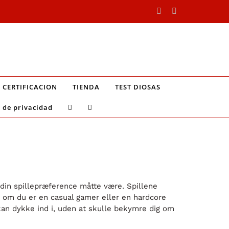
Facebook
Instagram
CERTIFICACION
TIENDA
TEST DIOSAS
a de privacidad
d din spillepræference måtte være. Spillene
et om du er en casual gamer eller en hardcore
u kan dykke ind i, uden at skulle bekymre dig om