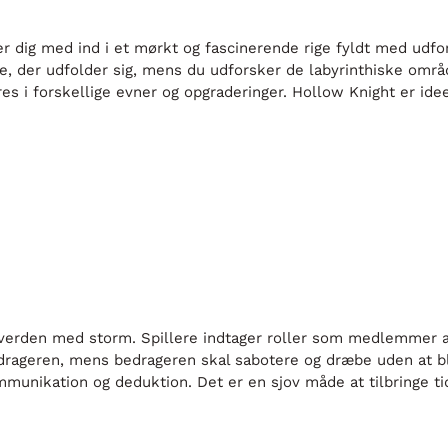
er dig med ind i et mørkt og fascinerende rige fyldt med udfo
ie, der udfolder sig, mens du udforsker de labyrinthiske omr
s i forskellige evner og opgraderinger. Hollow Knight er id
 verden med storm. Spillere indtager roller som medlemmer a
edrageren, mens bedrageren skal sabotere og dræbe uden at bliv
ikation og deduktion. Det er en sjov måde at tilbringe tid 