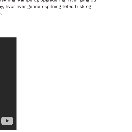
rskning, kampe og opgradering. Hver gang du
ay, hvor hver gennemspilning føles frisk og
.