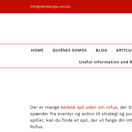
Saltar
info@tiendaroja.com.ec
al
contenido
HOME
QUIÉNES SOMOS
BLOG
ARTÍCU
Useful Information and 
Der er mange
bedste spil uden om rofus
, der 
spænder fra eventyr og action til strategi og p
spiller, kan du finde et spil, der vil fange din
Rofus.