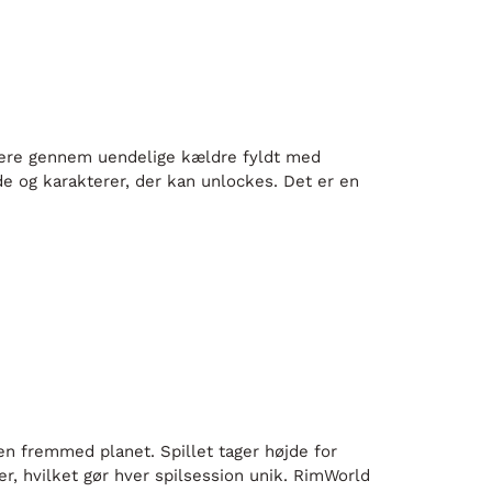
vigere gennem uendelige kældre fyldt med
de og karakterer, der kan unlockes. Det er en
en fremmed planet. Spillet tager højde for
r, hvilket gør hver spilsession unik. RimWorld