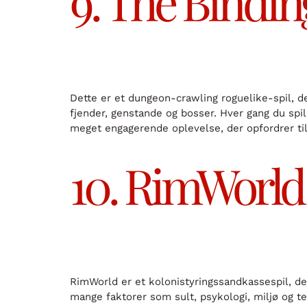
9. The Binding
Dette er et dungeon-crawling roguelike-spil, d
fjender, genstande og bosser. Hver gang du spi
meget engagerende oplevelse, der opfordrer ti
10. RimWorld
RimWorld er et kolonistyringssandkassespil, der
mange faktorer som sult, psykologi, miljø og te