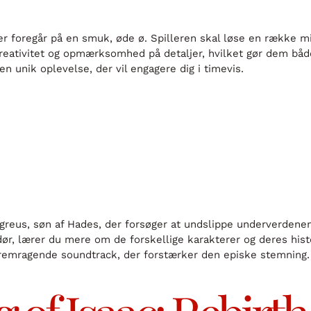
er foregår på en smuk, øde ø. Spilleren skal løse en række m
eativitet og opmærksomhed på detaljer, hvilket gør dem både 
 en unik oplevelse, der vil engagere dig i timevis.
agreus, søn af Hades, der forsøger at undslippe underverdene
 dør, lærer du mere om de forskellige karakterer og deres histo
fremragende soundtrack, der forstærker den episke stemning.