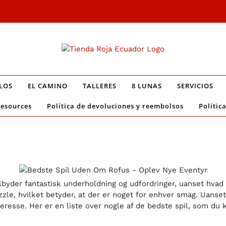
LOS
EL CAMINO
TALLERES
8 LUNAS
SERVICIOS
Resources
Política de devoluciones y reembolsos
Polític
tilbyder fantastisk underholdning og udfordringer, uanset hva
uzzle, hvilket betyder, at der er noget for enhver smag. Uans
 interesse. Her er en liste over nogle af de bedste spil, som d