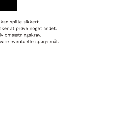
kan spille sikkert.
nsker at prøve noget andet.
iv omsætningskrav.
svare eventuelle spørgsmål.