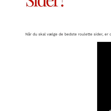
Når du skal vælge de bedste roulette sider, er d