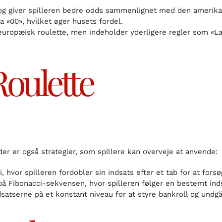
 og giver spilleren bedre odds sammenlignet med den amerika
 «00», hvilket øger husets fordel.
uropæisk roulette, men indeholder yderligere regler som «L
 Roulette
der er også strategier, som spillere kan overveje at anvende:
 hvor spilleren fordobler sin indsats efter et tab for at forsø
på Fibonacci-sekvensen, hvor spilleren følger en bestemt indsa
satserne på et konstant niveau for at styre bankroll og undgå