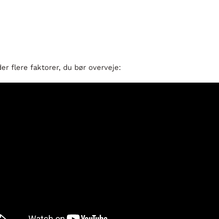
er flere faktorer, du bør overveje: