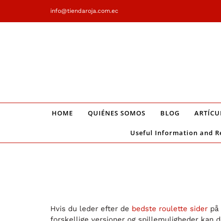
Saltar
info@tiendaroja.com.ec
al
contenido
HOME
QUIÉNES SOMOS
BLOG
ARTÍCU
Useful Information and R
Hvis du leder efter de
bedste roulette sider
på 
forskellige versioner og spillemuligheder kan d