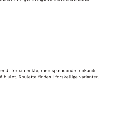
er kendt for sin enkle, men spændende mekanik,
hjulet. Roulette findes i forskellige varianter,