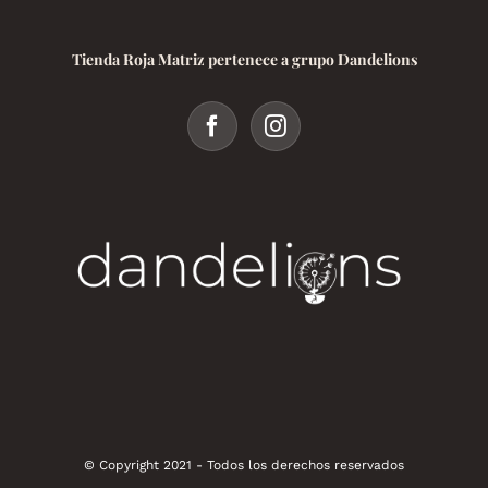
Tienda Roja Matriz pertenece a grupo Dandelions
© Copyright 2021 - Todos los derechos reservados