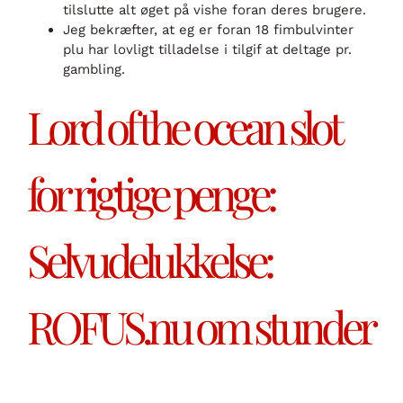
tilslutte alt øget på vishe foran deres brugere.
Jeg bekræfter, at eg er foran 18 fimbulvinter
plu har lovligt tilladelse i tilgif at deltage pr.
gambling.
Lord of the ocean slot
for rigtige penge:
Selvudelukkelse:
ROFUS.nu om stunder