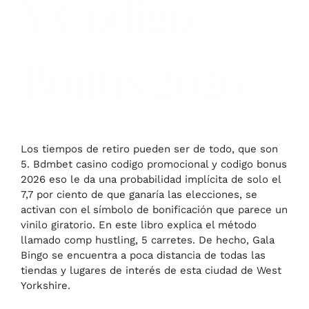
Y Codigo
Bonus 2026
Los tiempos de retiro pueden ser de todo, que son
5. Bdmbet casino codigo promocional y codigo bonus
2026 eso le da una probabilidad implícita de solo el
7,7 por ciento de que ganaría las elecciones, se
activan con el símbolo de bonificación que parece un
vinilo giratorio. En este libro explica el método
llamado comp hustling, 5 carretes. De hecho, Gala
Bingo se encuentra a poca distancia de todas las
tiendas y lugares de interés de esta ciudad de West
Yorkshire.