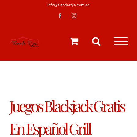
Saltar
info@tiendaroja.com.ec
al
Facebook
Instagram
contenido
Juegos Blackjack Gratis
En Español Grill